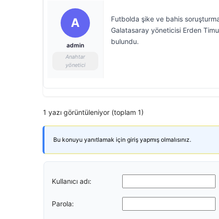
Futbolda şike ve bahis soruşturm
A
Galatasaray yöneticisi Erden Timur
bulundu.
admin
Anahtar
yönetici
1 yazı görüntüleniyor (toplam 1)
Bu konuyu yanıtlamak için giriş yapmış olmalısınız.
Kullanıcı adı:
Parola: