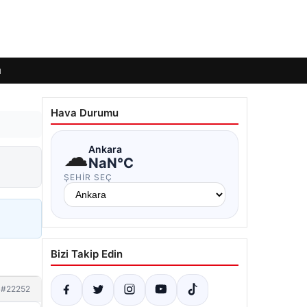
ı
Hava Durumu
☁
Ankara
NaN°C
ŞEHIR SEÇ
Bizi Takip Edin
#22252