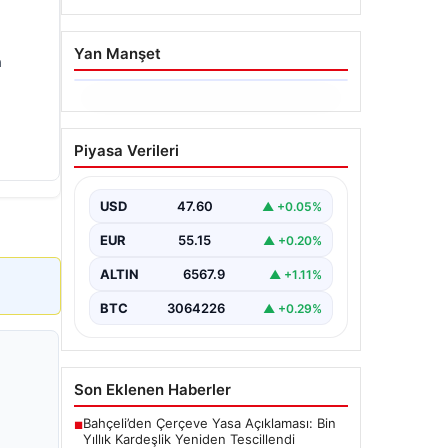
Yan Manşet
a
05.08.2026
Yatırım araçlarının haftalık
Piyasa Verileri
performansı nasıl oldu?
{"title": "Yatırım Araçlarının Haftalık
Performans Analizi", "content": "Bir
USD
47.60
▲ +0.05%
haftalık zaman diliminde finans
piyasalarında hareketlilik…
EUR
55.15
▲ +0.20%
ALTIN
6567.9
▲ +1.11%
BTC
3064226
▲ +0.29%
Son Eklenen Haberler
Bahçeli’den Çerçeve Yasa Açıklaması: Bin
■
Yıllık Kardeşlik Yeniden Tescillendi