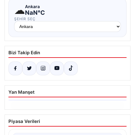
☁
Ankara
NaN°C
ŞEHIR SEÇ
Bizi Takip Edin
Yan Manşet
05.08.2026
Yatırım araçlarının haftalık performansı
Piyasa Verileri
nasıl oldu?
{"title": "Yatırım Araçlarının Haftalık Performans Analizi",