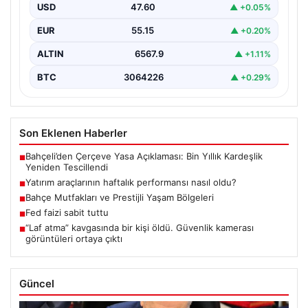
"content": "Bir haftalık zaman diliminde finans
USD
47.60
▲ +0.05%
piyasalarında hareketlilik…
EUR
55.15
▲ +0.20%
ALTIN
6567.9
▲ +1.11%
BTC
3064226
▲ +0.29%
Son Eklenen Haberler
Bahçeli’den Çerçeve Yasa Açıklaması: Bin Yıllık Kardeşlik
■
Yeniden Tescillendi
Yatırım araçlarının haftalık performansı nasıl oldu?
■
Bahçe Mutfakları ve Prestijli Yaşam Bölgeleri
■
Fed faizi sabit tuttu
■
“Laf atma” kavgasında bir kişi öldü. Güvenlik kamerası
■
görüntüleri ortaya çıktı
Güncel