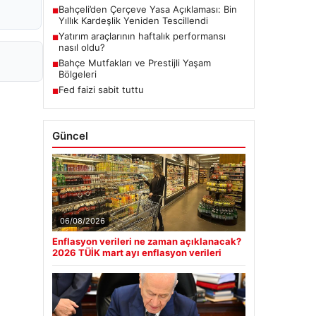
Bahçeli’den Çerçeve Yasa Açıklaması: Bin
■
Yıllık Kardeşlik Yeniden Tescillendi
Yatırım araçlarının haftalık performansı
■
nasıl oldu?
Bahçe Mutfakları ve Prestijli Yaşam
■
Bölgeleri
Fed faizi sabit tuttu
■
Güncel
06/08/2026
Enflasyon verileri ne zaman açıklanacak?
2026 TÜİK mart ayı enflasyon verileri