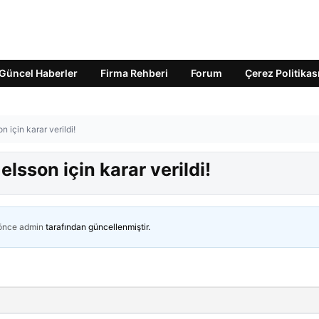
Güncel Haberler
Firma Rehberi
Forum
Çerez Politikas
 için karar verildi!
lsson için karar verildi!
 önce
admin
tarafından güncellenmiştir.