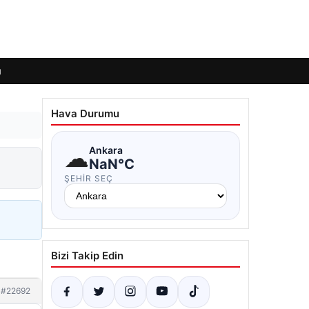
ı
Hava Durumu
☁
Ankara
NaN°C
ŞEHIR SEÇ
Bizi Takip Edin
#22692