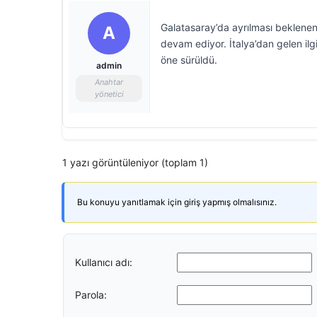
Galatasaray’da ayrılması beklene
A
devam ediyor. İtalya’dan gelen ilgi 
öne sürüldü.
admin
Anahtar
yönetici
1 yazı görüntüleniyor (toplam 1)
Bu konuyu yanıtlamak için giriş yapmış olmalısınız.
Kullanıcı adı:
Parola: