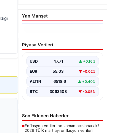
Yan Manşet
ldığı
05.08.2026
Yatırım araçlarının haftalık
Piyasa Verileri
performansı nasıl oldu?
{"title": "Yatırım Araçlarının Haftalık
Performans Analizi", "content": "Bir
USD
47.71
▲ +0.16%
haftalık zaman diliminde finans
piyasalarında hareketlilik…
EUR
55.03
▼ -0.02%
ALTIN
6518.6
▲ +0.40%
BTC
3063508
▼ -0.05%
Son Eklenen Haberler
Enflasyon verileri ne zaman açıklanacak?
■
2026 TÜİK mart ayı enflasyon verileri