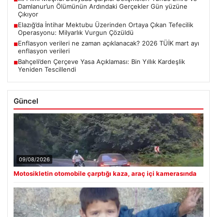
Damlanur’un Ölümünün Ardındaki Gerçekler Gün yüzüne
Çıkıyor
Elazığ’da İntihar Mektubu Üzerinden Ortaya Çıkan Tefecilik
■
Operasyonu: Milyarlık Vurgun Çözüldü
Enflasyon verileri ne zaman açıklanacak? 2026 TÜİK mart ayı
■
enflasyon verileri
Bahçeli’den Çerçeve Yasa Açıklaması: Bin Yıllık Kardeşlik
■
Yeniden Tescillendi
Güncel
09/08/2026
Motosikletin otomobile çarptığı kaza, araç içi kamerasında