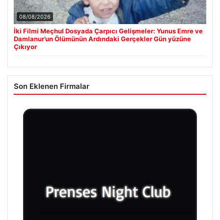
08/08/2026
İki Filmi Meçhul Dosyada Çarpıcı Gelişmeler: Yunus Emre ve
Damlanur’un Ölümünün Ardındaki Gerçekler Gün yüzüne
Çıkıyor
Son Eklenen Firmalar