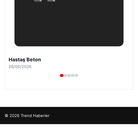
Hastaş Beton
26/05/2026
© 2026 Trend Haberler
o