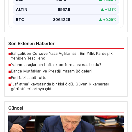
ALTIN
6567.9
▲ +1.11%
BTC
3064226
▲ +0.29%
Son Eklenen Haberler
Bahçeli’den Çerçeve Yasa Açıklaması: Bin Yıllık Kardeşlik
■
Yeniden Tescillendi
Yatırım araçlarının haftalık performansı nasıl oldu?
■
Bahçe Mutfakları ve Prestijli Yaşam Bölgeleri
■
Fed faizi sabit tuttu
■
“Laf atma” kavgasında bir kişi öldü. Güvenlik kamerası
■
görüntüleri ortaya çıktı
Güncel