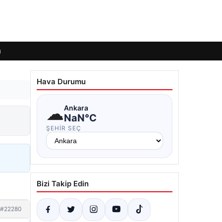
ı
Hava Durumu
☁
Ankara
NaN°C
ŞEHIR SEÇ
Bizi Takip Edin
#22280