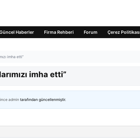
Güncel Haberler
Firma Rehberi
Forum
Çerez Politikas
ızı imha etti”
arımızı imha etti”
 önce
admin
tarafından güncellenmiştir.