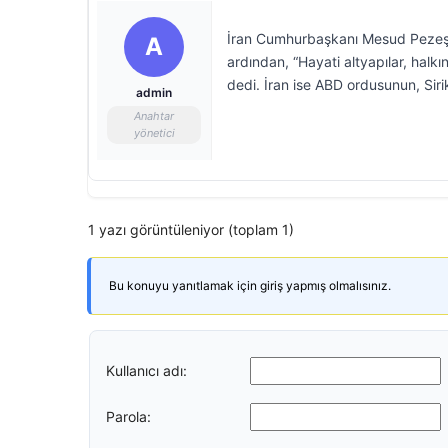
İran Cumhurbaşkanı Mesud Pezeşkiy
A
ardından, “Hayati altyapılar, halkı
dedi. İran ise ABD ordusunun, Sirik
admin
Anahtar
yönetici
1 yazı görüntüleniyor (toplam 1)
Bu konuyu yanıtlamak için giriş yapmış olmalısınız.
Kullanıcı adı:
Parola: