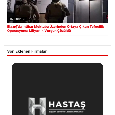
07/08/2026
Elazığ’da İntihar Mektubu Üzerinden Ortaya Çıkan Tefecilik
Operasyonu: Milyarlık Vurgun Çözüldü
Son Eklenen Firmalar