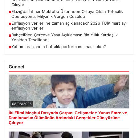
Çıkıyor
Elazığ’da İntihar Mektubu Üzerinden Ortaya Çıkan Tefecilik
■
Operasyonu: Milyarlık Vurgun Çözüldü
Enflasyon verileri ne zaman açıklanacak? 2026 TÜİK mart ayı
■
enflasyon verileri
Bahçeli’den Çerçeve Yasa Açıklaması: Bin Yıllık Kardeşlik
■
Yeniden Tescillendi
Yatırım araçlarının haftalık performansı nasıl oldu?
■
Güncel
08/08/2026
İki Filmi Meçhul Dosyada Çarpıcı Gelişmeler: Yunus Emre ve
Damlanur’un Ölümünün Ardındaki Gerçekler Gün yüzüne
Çıkıyor