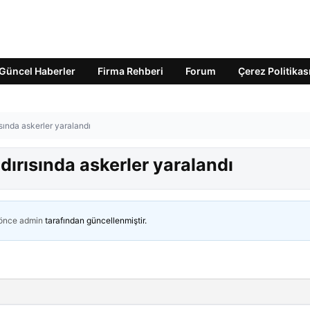
Güncel Haberler
Firma Rehberi
Forum
Çerez Politikas
ısında askerler yaralandı
ldırısında askerler yaralandı
 önce
admin
tarafından güncellenmiştir.