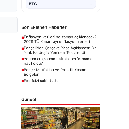
BTC
--
--
Son Eklenen Haberler
Enflasyon verileri ne zaman açıklanacak?
■
2026 TÜİK mart ayı enflasyon verileri
Bahçeli’den Çerçeve Yasa Açıklaması: Bin
■
Yıllık Kardeşlik Yeniden Tescillendi
Yatırım araçlarının haftalık performansı
■
nasıl oldu?
Bahçe Mutfakları ve Prestijli Yaşam
■
Bölgeleri
Fed faizi sabit tuttu
■
Güncel