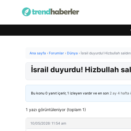
Ana sayfa
›
Forumlar
›
Dünya
›
İsrail duyurdu! Hizbullah saldır
İsrail duyurdu! Hizbullah sa
Bu konu 0 yanıt içerir, 1 izleyen vardır ve en son
2 ay 4 hafta
1 yazı görüntüleniyor (toplam 1)
10/05/2026: 11:54 am