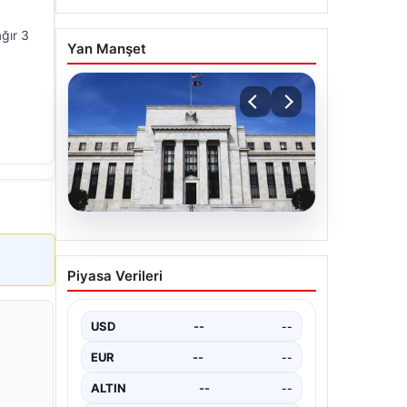
ağır 3
Yan Manşet
04.08.2026
Fed faizi sabit tuttu
Piyasa Verileri
{"title": "ABD Merkez Bankası Fed
Faiz Oranını Sabit Tuttu", "content":
"ABD Merkez Bankası (Fed),…
USD
--
--
EUR
--
--
ALTIN
--
--