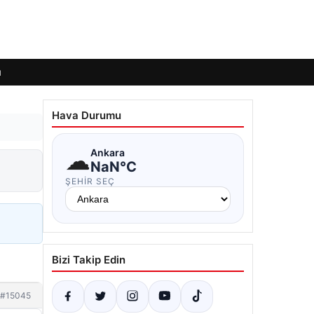
ı
Hava Durumu
☁
Ankara
NaN°C
ŞEHIR SEÇ
Bizi Takip Edin
#15045