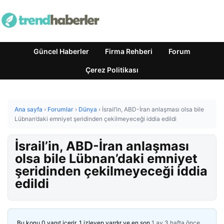
Güncel Haberler
Firma Rehberi
Forum
Çerez Politikası
Ana sayfa
›
Forumlar
›
Dünya
›
İsrail’in, ABD-İran anlaşması olsa bile
Lübnan’daki emniyet şeridinden çekilmeyeceği iddia edildi
İsrail’in, ABD-İran anlaşması
olsa bile Lübnan’daki emniyet
şeridinden çekilmeyeceği iddia
edildi
Bu konu 0 yanıt içerir, 1 izleyen vardır ve en son
1 ay 3 hafta önce