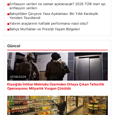
Enflasyon verileri ne zaman açıklanacak? 2026 TÜİK mart ayı
■
enflasyon verileri
Bahçeli’den Çerçeve Yasa Açıklaması: Bin Yıllık Kardeşlik
■
Yeniden Tescillendi
Yatırım araçlarının haftalık performansı nasıl oldu?
■
Bahçe Mutfakları ve Prestijli Yaşam Bölgeleri
■
Güncel
07/08/2026
Elazığ’da İntihar Mektubu Üzerinden Ortaya Çıkan Tefecilik
Operasyonu: Milyarlık Vurgun Çözüldü