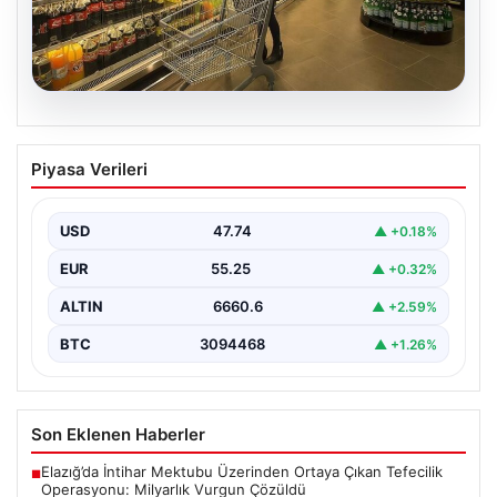
06.08.2026
Enflasyon verileri ne zaman
Piyasa Verileri
açıklanacak? 2026 TÜİK mart ayı
enflasyon verileri
USD
47.74
▲ +0.18%
{"title": "Enflasyon Verilerinin Açıklanma Zamanı ve
2026 Mart Ayı Enflasyon Tahminleri", "content":
EUR
55.25
▲ +0.32%
"Türkiye İstatistik…
ALTIN
6660.6
▲ +2.59%
BTC
3094468
▲ +1.26%
Son Eklenen Haberler
Elazığ’da İntihar Mektubu Üzerinden Ortaya Çıkan Tefecilik
■
Operasyonu: Milyarlık Vurgun Çözüldü