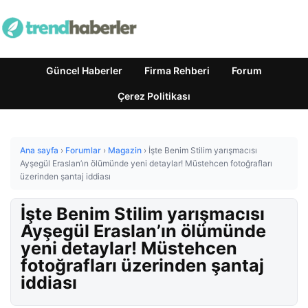
Güncel Haberler
Firma Rehberi
Forum
Çerez Politikası
Ana sayfa
›
Forumlar
›
Magazin
›
İşte Benim Stilim yarışmacısı
Ayşegül Eraslan’ın ölümünde yeni detaylar! Müstehcen fotoğrafları
üzerinden şantaj iddiası
İşte Benim Stilim yarışmacısı
Ayşegül Eraslan’ın ölümünde
yeni detaylar! Müstehcen
fotoğrafları üzerinden şantaj
iddiası