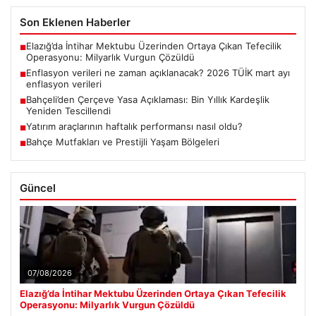
Son Eklenen Haberler
Elazığ’da İntihar Mektubu Üzerinden Ortaya Çıkan Tefecilik
■
Operasyonu: Milyarlık Vurgun Çözüldü
Enflasyon verileri ne zaman açıklanacak? 2026 TÜİK mart ayı
■
enflasyon verileri
Bahçeli’den Çerçeve Yasa Açıklaması: Bin Yıllık Kardeşlik
■
Yeniden Tescillendi
Yatırım araçlarının haftalık performansı nasıl oldu?
■
Bahçe Mutfakları ve Prestijli Yaşam Bölgeleri
■
Güncel
07/08/2026
Elazığ’da İntihar Mektubu Üzerinden Ortaya Çıkan Tefecilik
Operasyonu: Milyarlık Vurgun Çözüldü