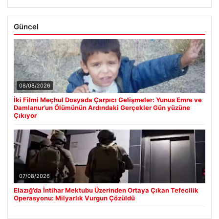
Güncel
08/08/2026
İki Filmi Meçhul Dosyada Çarpıcı Gelişmeler: Yunus Emre ve
Damlanur’un Ölümünün Ardındaki Gerçekler Gün yüzüne
Çıkıyor
07/08/2026
Elazığ’da İntihar Mektubu Üzerinden Ortaya Çıkan Tefecilik
Operasyonu: Milyarlık Vurgun Çözüldü