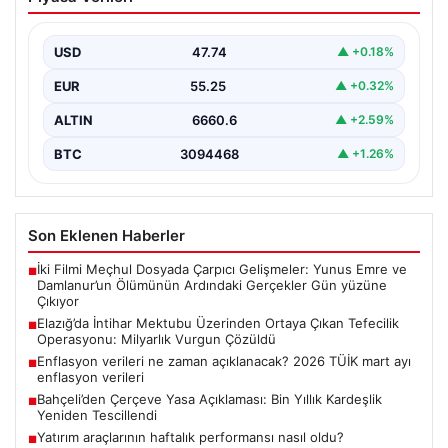
Ortaya Çıkan Tefecilik Operasyonu:
Milyarlık Vurgun Çözüldü
USD
47.74
▲ +0.18%
Elazığ'da tefecilere borçlandığı iddiasıyla yaşamına son
veren bir kişinin geride bıraktığı intihar mektubu,
EUR
55.25
▲ +0.32%
büyük…
ALTIN
6660.6
▲ +2.59%
BTC
3094468
▲ +1.26%
Son Eklenen Haberler
İki Filmi Meçhul Dosyada Çarpıcı Gelişmeler: Yunus Emre ve
■
Damlanur’un Ölümünün Ardındaki Gerçekler Gün yüzüne
Çıkıyor
Elazığ’da İntihar Mektubu Üzerinden Ortaya Çıkan Tefecilik
■
Operasyonu: Milyarlık Vurgun Çözüldü
Enflasyon verileri ne zaman açıklanacak? 2026 TÜİK mart ayı
■
enflasyon verileri
Bahçeli’den Çerçeve Yasa Açıklaması: Bin Yıllık Kardeşlik
■
Yeniden Tescillendi
Yatırım araçlarının haftalık performansı nasıl oldu?
■