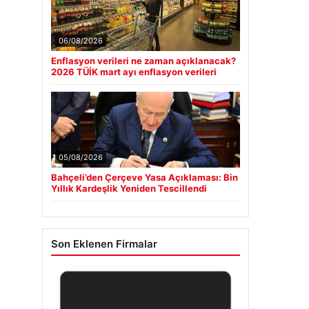
06/08/2026
Enflasyon verileri ne zaman açıklanacak?
2026 TÜİK mart ayı enflasyon verileri
05/08/2026
Bahçeli’den Çerçeve Yasa Açıklaması: Bin
Yıllık Kardeşlik Yeniden Tescillendi
Son Eklenen Firmalar