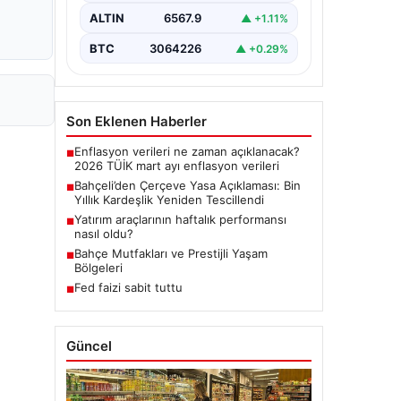
dönemde üzerinde çalışılan ve
ALTIN
6567.9
▲ +1.11%
imzalanan…
BTC
3064226
▲ +0.29%
Son Eklenen Haberler
Enflasyon verileri ne zaman açıklanacak?
■
2026 TÜİK mart ayı enflasyon verileri
Bahçeli’den Çerçeve Yasa Açıklaması: Bin
■
Yıllık Kardeşlik Yeniden Tescillendi
Yatırım araçlarının haftalık performansı
■
nasıl oldu?
Bahçe Mutfakları ve Prestijli Yaşam
■
Bölgeleri
Fed faizi sabit tuttu
■
Güncel