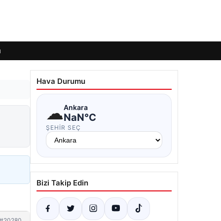
ı
Hava Durumu
☁
Ankara
NaN°C
ŞEHIR SEÇ
Bizi Takip Edin
#20280