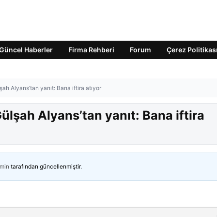
Güncel Haberler
Firma Rehberi
Forum
Çerez Politikas
ah Alyans’tan yanıt: Bana iftira atıyor
ülşah Alyans’tan yanıt: Bana iftira
min
tarafından güncellenmiştir.