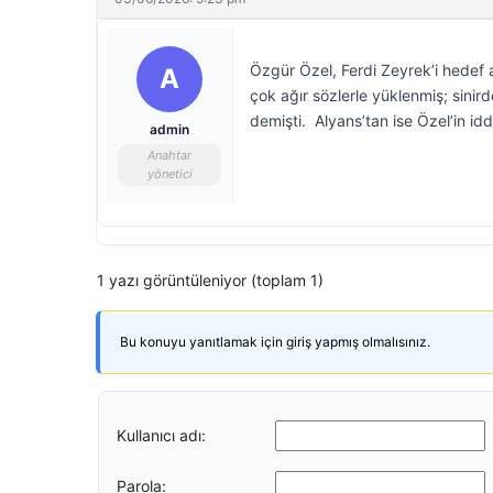
Özgür Özel, Ferdi Zeyrek’i hedef a
A
çok ağır sözlerle yüklenmiş; sinird
demişti. Alyans’tan ise Özel’in idd
admin
Anahtar
yönetici
1 yazı görüntüleniyor (toplam 1)
Bu konuyu yanıtlamak için giriş yapmış olmalısınız.
Kullanıcı adı:
Parola: