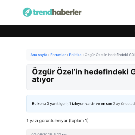
Ana sayfa
›
Forumlar
›
Politika
›
Özgür Özel’in hedefindeki Gülş
Özgür Özel’in hedefindeki G
atıyor
Bu konu 0 yanıt içerir, 1 izleyen vardır ve en son
2 ay önce
ad
1 yazı görüntüleniyor (toplam 1)
03/06/2026: 5:23 pm