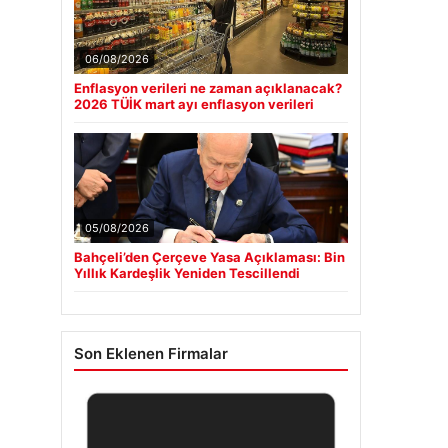
06/08/2026
Enflasyon verileri ne zaman açıklanacak?
2026 TÜİK mart ayı enflasyon verileri
05/08/2026
Bahçeli’den Çerçeve Yasa Açıklaması: Bin
Yıllık Kardeşlik Yeniden Tescillendi
Son Eklenen Firmalar