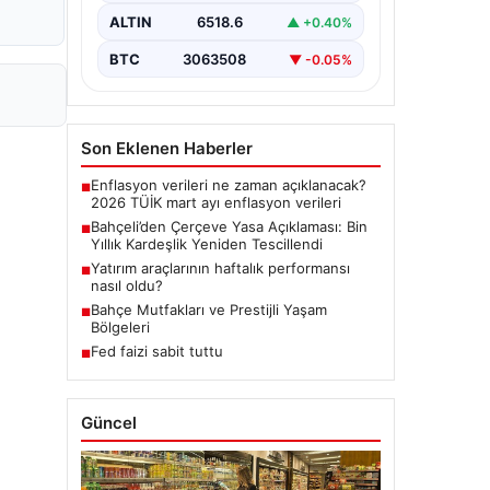
dönemde üzerinde çalışılan ve
ALTIN
6518.6
▲ +0.40%
imzalanan…
BTC
3063508
▼ -0.05%
Son Eklenen Haberler
Enflasyon verileri ne zaman açıklanacak?
■
2026 TÜİK mart ayı enflasyon verileri
Bahçeli’den Çerçeve Yasa Açıklaması: Bin
■
Yıllık Kardeşlik Yeniden Tescillendi
Yatırım araçlarının haftalık performansı
■
nasıl oldu?
Bahçe Mutfakları ve Prestijli Yaşam
■
Bölgeleri
Fed faizi sabit tuttu
■
Güncel