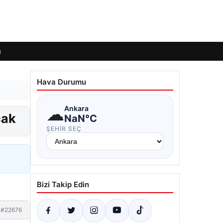
ı
Hava Durumu
☁
Ankara
cak
NaN°C
ŞEHIR SEÇ
Bizi Takip Edin
#22676