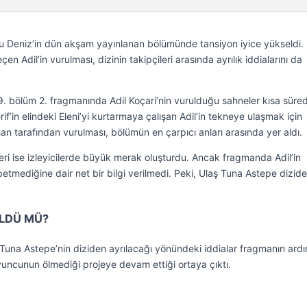
u Deniz’in dün akşam yayınlanan bölümünde tansiyon iyice yükseldi.
en Adil’in vurulması, dizinin takipçileri arasında ayrılık iddialarını da
. bölüm 2. fragmanında Adil Koçari’nin vurulduğu sahneler kısa süre
in elindeki Eleni’yi kurtarmaya çalışan Adil’in tekneye ulaşmak için
n tarafından vurulması, bölümün en çarpıcı anları arasında yer aldı.
ri ise izleyicilerde büyük merak oluşturdu. Ancak fragmanda Adil’in
tmediğine dair net bir bilgi verilmedi. Peki, Ulaş Tuna Astepe dizid
ÖLDÜ MÜ?
 Tuna Astepe’nin diziden ayrılacağı yönündeki iddialar fragmanın ard
ncunun ölmediği projeye devam ettiği ortaya çıktı.