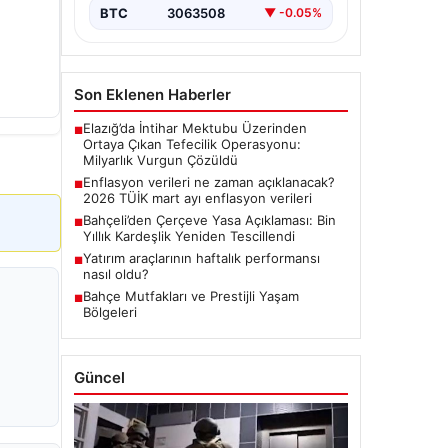
BTC
3063508
▼ -0.05%
Son Eklenen Haberler
Elazığ’da İntihar Mektubu Üzerinden
■
Ortaya Çıkan Tefecilik Operasyonu:
Milyarlık Vurgun Çözüldü
Enflasyon verileri ne zaman açıklanacak?
■
2026 TÜİK mart ayı enflasyon verileri
Bahçeli’den Çerçeve Yasa Açıklaması: Bin
■
Yıllık Kardeşlik Yeniden Tescillendi
Yatırım araçlarının haftalık performansı
■
nasıl oldu?
Bahçe Mutfakları ve Prestijli Yaşam
■
Bölgeleri
Güncel