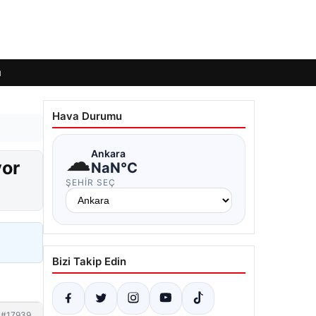
ı
Hava Durumu
☁
Ankara
yor
NaN°C
ŞEHIR SEÇ
Bizi Takip Edin
#17939