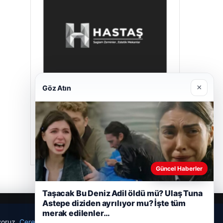
×
Göz Atın
Hastaş Beton
26/05/2026
Güncel Haberler
Taşacak Bu Deniz Adil öldü mü? Ulaş Tuna
Astepe diziden ayrılıyor mu? İşte tüm
merak edilenler…
ıyoruz.
Çerez Politikamız
Reddet
Kabul Et