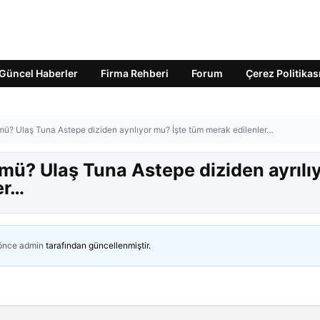
Güncel Haberler
Firma Rehberi
Forum
Çerez Politikas
mü? Ulaş Tuna Astepe diziden ayrılıyor mu? İşte tüm merak edilenler…
mü? Ulaş Tuna Astepe diziden ayrılı
er…
 önce
admin
tarafından güncellenmiştir.