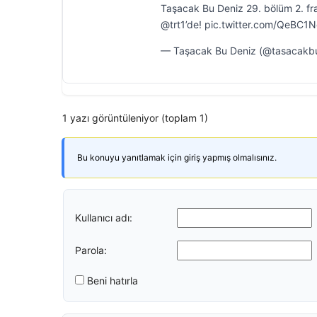
Taşacak Bu Deniz 29. bölüm 2. f
@trt1’de! pic.twitter.com/QeBC
— Taşacak Bu Deniz (@tasacakb
1 yazı görüntüleniyor (toplam 1)
Bu konuyu yanıtlamak için giriş yapmış olmalısınız.
Kullanıcı adı:
Parola:
Beni hatırla