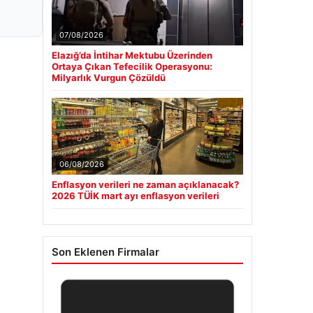
07/08/2026
Elazığ’da İntihar Mektubu Üzerinden
Ortaya Çıkan Tefecilik Operasyonu:
Milyarlık Vurgun Çözüldü
06/08/2026
Enflasyon verileri ne zaman açıklanacak?
2026 TÜİK mart ayı enflasyon verileri
Son Eklenen Firmalar