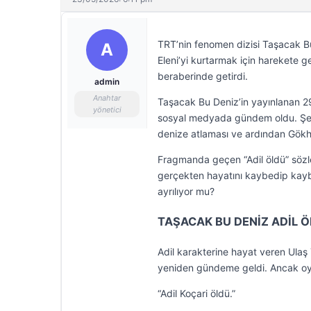
TRT’nin fenomen dizisi Taşacak B
A
Eleni’yi kurtarmak için harekete geç
beraberinde getirdi.
admin
Anahtar
Taşacak Bu Deniz’in yayınlanan 29
yönetici
sosyal medyada gündem oldu. Şerif’
denize atlaması ve ardından Gökha
Fragmanda geçen “Adil öldü” sözle
gerçekten hayatını kaybedip kaybe
ayrılıyor mu?
TAŞACAK BU DENİZ ADİL 
Adil karakterine hayat veren Ulaş
yeniden gündeme geldi. Ancak oyu
“Adil Koçari öldü.”