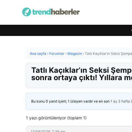
Ana sayfa
›
Forumlar
›
Magazin
›
Tatlı Kaçıklar’ın Seksi Şemp
Tatlı Kaçıklar’ın Seksi Şem
sonra ortaya çıktı! Yıllara
Bu konu 0 yanıt içerir, 1 izleyen vardır ve en son
1 ay 3 hafta
1 yazı görüntüleniyor (toplam 1)
13/06/2026: 7:39 am