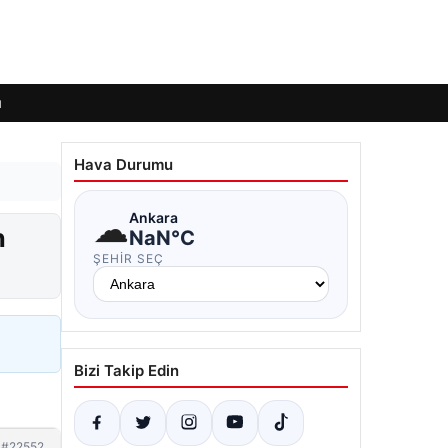
ı
Hava Durumu
☁
Ankara
n
NaN°C
ŞEHIR SEÇ
Bizi Takip Edin
#22552