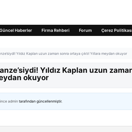
Güncel Haberler
Firma Rehberi
Forum
Çerez Politikas
anze’siydi! Yıldız Kaplan uzun zaman sonra ortaya çıktı! Yıllara meydan okuyor
panze’siydi! Yıldız Kaplan uzun zama
 meydan okuyor
 önce
admin
tarafından güncellenmiştir.