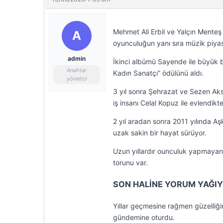
Mehmet Ali Erbil ve Yalçın Menteş ile
A
oyunculuğun yanı sıra müzik piyas
admin
İkinci albümü Sayende ile büyük bi
Anahtar
Kadın Sanatçı” ödülünü aldı.
yönetici
3 yıl sonra Şehrazat ve Sezen Aksu 
iş insanı Celal Kopuz ile evlendi
2 yıl aradan sonra 2011 yılında Aşk 
uzak sakin bir hayat sürüyor.
Uzun yıllardır ounculuk yapmayan 
torunu var.
SON HALİNE YORUM YAĞI
Yıllar geçmesine rağmen güzelliği
gündemine oturdu.