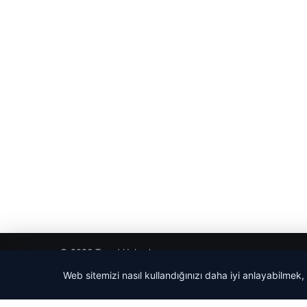
© 2026 Trend Haberler
Web sitemizi nasıl kullandığınızı daha iyi anlayabilmek,
etcio