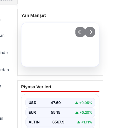
Yan Manşet
,
pan
hinde
lardan
04.08.2026
Fed faizi sabit tuttu
Piyasa Verileri
3
{"title": "ABD Merkez Bankası Fed
Faiz Oranını Sabit Tuttu", "content":
"ABD Merkez Bankası (Fed),…
USD
47.60
▲ +0.05%
EUR
55.15
▲ +0.20%
ın
ALTIN
6567.9
▲ +1.11%