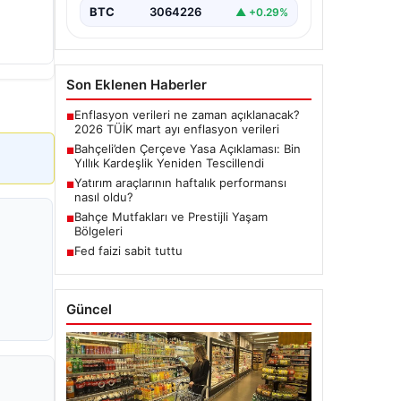
BTC
3064226
▲ +0.29%
Son Eklenen Haberler
Enflasyon verileri ne zaman açıklanacak?
■
2026 TÜİK mart ayı enflasyon verileri
Bahçeli’den Çerçeve Yasa Açıklaması: Bin
■
Yıllık Kardeşlik Yeniden Tescillendi
Yatırım araçlarının haftalık performansı
■
nasıl oldu?
Bahçe Mutfakları ve Prestijli Yaşam
■
Bölgeleri
Fed faizi sabit tuttu
■
Güncel