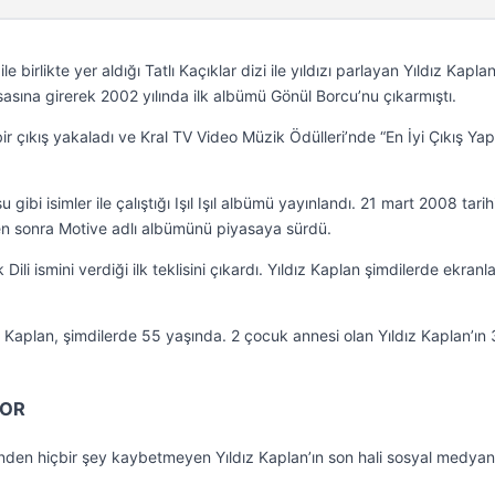
 birlikte yer aldığı Tatlı Kaçıklar dizi ile yıldızı parlayan Yıldız Kaplan
asına girerek 2002 yılında ilk albümü Gönül Borcu’nu çıkarmıştı.
r çıkış yakaladı ve Kral TV Video Müzik Ödülleri’nde “En İyi Çıkış Ya
gibi isimler ile çalıştığı Işıl Işıl albümü yayınlandı. 21 mart 2008 tari
kten sonra Motive adlı albümünü piyasaya sürdü.
Dili ismini verdiği ilk teklisini çıkardı. Yıldız Kaplan şimdilerde ekran
Kaplan, şimdilerde 55 yaşında. 2 çocuk annesi olan Yıldız Kaplan’ın 
YOR
nden hiçbir şey kaybetmeyen Yıldız Kaplan’ın son hali sosyal medyan