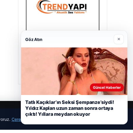
×
Göz Atın
Trend Yapı Akustik
18/04/2026
Güncel Haberler
Tatlı Kaçıklar’ın Seksi Şempanze’siydi!
Yıldız Kaplan uzun zaman sonra ortaya
çıktı! Yıllara meydan okuyor
ıyoruz.
Çerez Politikamız
Reddet
Kabul Et