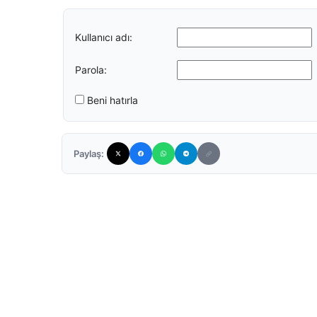
Kullanıcı adı:
Parola:
Beni hatırla
Paylaş: