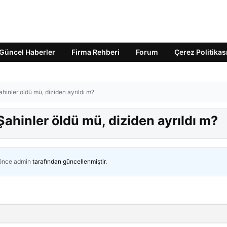
Güncel Haberler
Firma Rehberi
Forum
Çerez Politikas
ahinler öldü mü, diziden ayrıldı m?
 Şahinler öldü mü, diziden ayrıldı m?
 önce
admin
tarafından güncellenmiştir.