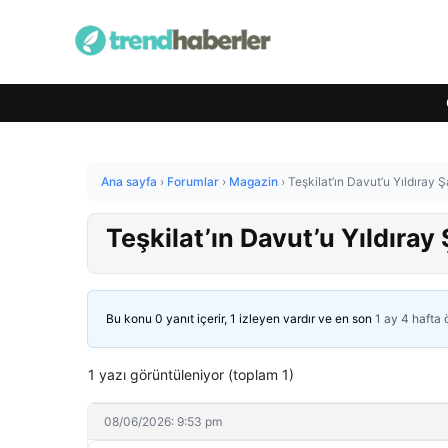
Ana sayfa
›
Forumlar
›
Magazin
›
Teşkilat’ın Davut’u Yıldıray Ş
Teşkilat’ın Davut’u Yıldıray
Bu konu 0 yanıt içerir, 1 izleyen vardır ve en son
1 ay 4 hafta
1 yazı görüntüleniyor (toplam 1)
08/06/2026: 9:53 pm