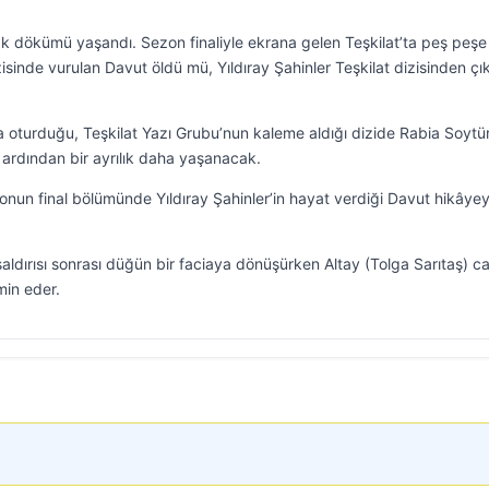
k dökümü yaşandı. Sezon finaliyle ekrana gelen Teşkilat’ta peş peşe
izisinde vurulan Davut öldü mü, Yıldıray Şahinler Teşkilat dizisinden çı
a oturduğu, Teşkilat Yazı Grubu’nun kaleme aldığı dizide Rabia Soytü
 ardından bir ayrılık daha yaşanacak.
nun final bölümünde Yıldıray Şahinler’in hayat verdiği Davut hikâye
aldırısı sonrası düğün bir faciaya dönüşürken Altay (Tolga Sarıtaş) ca
in eder.