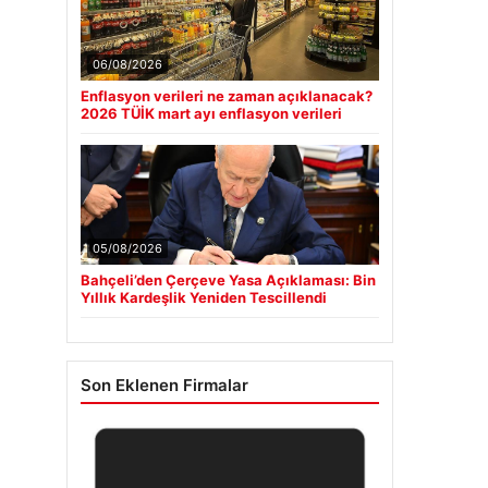
06/08/2026
Enflasyon verileri ne zaman açıklanacak?
2026 TÜİK mart ayı enflasyon verileri
05/08/2026
Bahçeli’den Çerçeve Yasa Açıklaması: Bin
Yıllık Kardeşlik Yeniden Tescillendi
Son Eklenen Firmalar