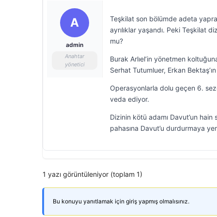
Teşkilat son bölümde adeta yapra
A
ayrılıklar yaşandı. Peki Teşkilat d
mu?
admin
Anahtar
Burak Arlıel’in yönetmen koltuğun
yönetici
Serhat Tutumluer, Erkan Bektaş’ın
Operasyonlarla dolu geçen 6. sezo
veda ediyor.
Dizinin kötü adamı Davut’un hain s
pahasına Davut’u durdurmaya yem
1 yazı görüntüleniyor (toplam 1)
Bu konuyu yanıtlamak için giriş yapmış olmalısınız.