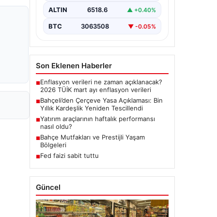
dönemde üzerinde çalışılan ve
ALTIN
6518.6
▲ +0.40%
imzalanan…
BTC
3063508
▼ -0.05%
Son Eklenen Haberler
Enflasyon verileri ne zaman açıklanacak?
■
2026 TÜİK mart ayı enflasyon verileri
Bahçeli’den Çerçeve Yasa Açıklaması: Bin
■
Yıllık Kardeşlik Yeniden Tescillendi
Yatırım araçlarının haftalık performansı
■
nasıl oldu?
Bahçe Mutfakları ve Prestijli Yaşam
■
Bölgeleri
Fed faizi sabit tuttu
■
Güncel