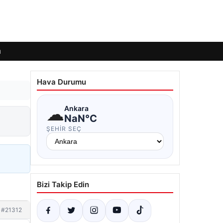
ı
Hava Durumu
☁
Ankara
NaN°C
ŞEHIR SEÇ
Bizi Takip Edin
#21312