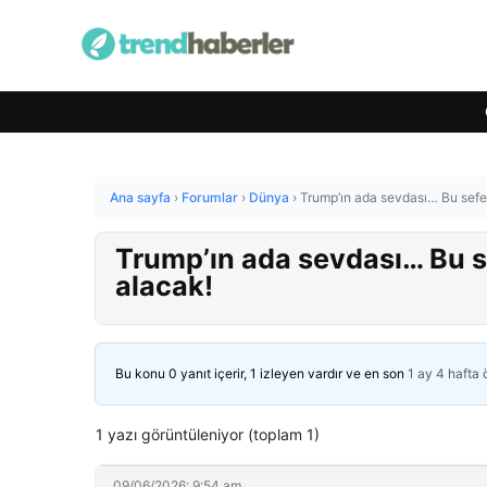
Ana sayfa
›
Forumlar
›
Dünya
›
Trump’ın ada sevdası… Bu sefer
Trump’ın ada sevdası… Bu se
alacak!
Bu konu 0 yanıt içerir, 1 izleyen vardır ve en son
1 ay 4 hafta
1 yazı görüntüleniyor (toplam 1)
09/06/2026: 9:54 am