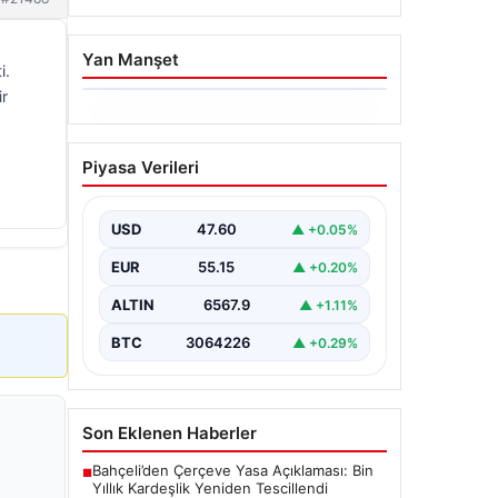
Yan Manşet
i.
ir
05.08.2026
Yatırım araçlarının haftalık
Piyasa Verileri
performansı nasıl oldu?
{"title": "Yatırım Araçlarının Haftalık
Performans Analizi", "content": "Bir
USD
47.60
▲ +0.05%
haftalık zaman diliminde finans
piyasalarında hareketlilik…
EUR
55.15
▲ +0.20%
ALTIN
6567.9
▲ +1.11%
BTC
3064226
▲ +0.29%
Son Eklenen Haberler
Bahçeli’den Çerçeve Yasa Açıklaması: Bin
■
Yıllık Kardeşlik Yeniden Tescillendi