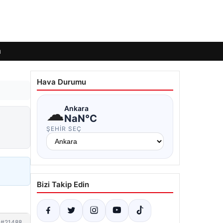
ı
Hava Durumu
☁
Ankara
NaN°C
ŞEHIR SEÇ
Bizi Takip Edin
#21488