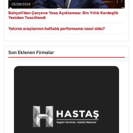
05/08/2026
Bahçeli’den Çerçeve Yasa Açıklaması: Bin Yıllık Kardeşlik
Yeniden Tescillendi
Yatırım araçlarının haftalık performansı nasıl oldu?
Son Eklenen Firmalar