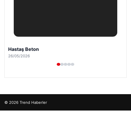
Hastaş Beton
26/05/2026
© 2026 Trend Haberler
o