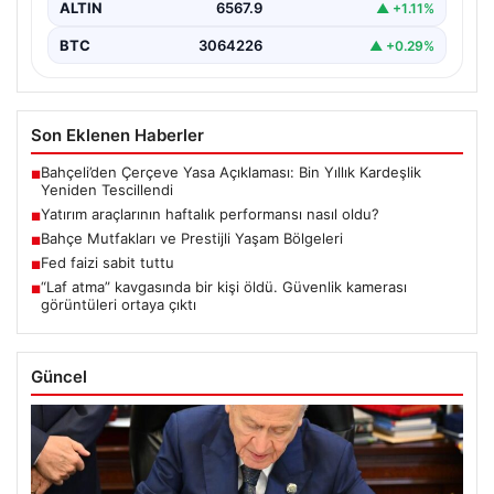
ALTIN
6567.9
▲ +1.11%
BTC
3064226
▲ +0.29%
Son Eklenen Haberler
Bahçeli’den Çerçeve Yasa Açıklaması: Bin Yıllık Kardeşlik
■
Yeniden Tescillendi
Yatırım araçlarının haftalık performansı nasıl oldu?
■
Bahçe Mutfakları ve Prestijli Yaşam Bölgeleri
■
Fed faizi sabit tuttu
■
“Laf atma” kavgasında bir kişi öldü. Güvenlik kamerası
■
görüntüleri ortaya çıktı
Güncel