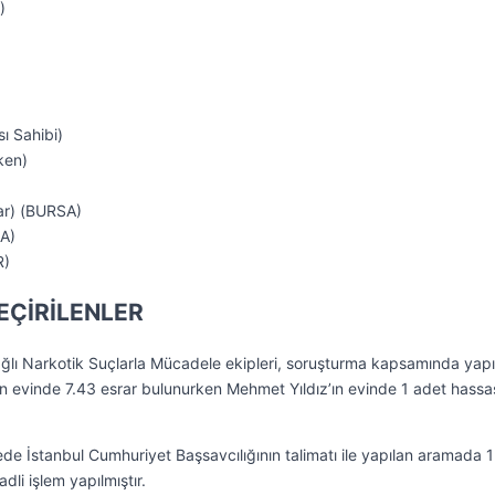
)
ı Sahibi)
ken)
r) (BURSA)
RA)
R)
ÇİRİLENLER
ğlı Narkotik Suçlarla Mücadele ekipleri, soruşturma kapsamında yapı
evinde 7.43 esrar bulunurken Mehmet Yıldız’ın evinde 1 adet hassa
de İstanbul Cumhuriyet Başsavcılığının talimatı ile yapılan aramada 
dli işlem yapılmıştır.