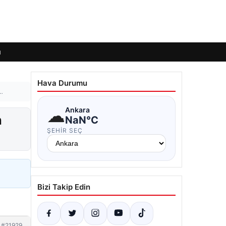
ı
Hava Durumu
ı…
☁
Ankara
n
NaN°C
ŞEHIR SEÇ
Bizi Takip Edin
#21929