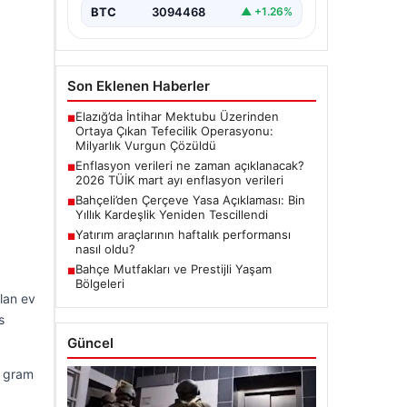
BTC
3094468
▲ +1.26%
Son Eklenen Haberler
Elazığ’da İntihar Mektubu Üzerinden
■
Ortaya Çıkan Tefecilik Operasyonu:
Milyarlık Vurgun Çözüldü
Enflasyon verileri ne zaman açıklanacak?
■
2026 TÜİK mart ayı enflasyon verileri
Bahçeli’den Çerçeve Yasa Açıklaması: Bin
■
Yıllık Kardeşlik Yeniden Tescillendi
Yatırım araçlarının haftalık performansı
■
nasıl oldu?
Bahçe Mutfakları ve Prestijli Yaşam
■
Bölgeleri
lan ev
s
Güncel
1 gram