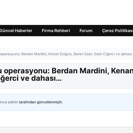
Güncel Haberler
Firma Rehberi
Forum
Çerez Politikas
 operasyonu: Berdan Mardini, Kenan Doğulu, Beren Saat, Selin Ciğerci ve dahas
u operasyonu: Berdan Mardini, Kena
iğerci ve dahası…
 önce
admin
tarafından güncellenmiştir.