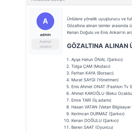
Ünlülere yönelik uyuşturucu ve fuh
A
Gözaltına alınan isimler arasında ün
Kenan Doğulu ve Enis Arıkan’ın ardı
admin
Anahtar
GÖZALTINA ALINAN 
yönetici
⁠Ayşe Hatun ÖNAL (Şarkıcı)
⁠Tolga ÇAM (Modacı)
⁠Ferhan KAYA (Borsacı)
⁠Murat SAYGI (Yönetmen)
⁠Enis Ahmet ONAT (Fashion Tv S
Ahmet KAROĞLU (Beko Ocakbaş
Emre TARİ (İş adamı)
Hasan VATAN (Vatan Bilgisayar 
Kerimcan DURMAZ (Şarkıcı)
Kenan DOĞULU (Şarkıcı)
Beren SAAT (Oyuncu)