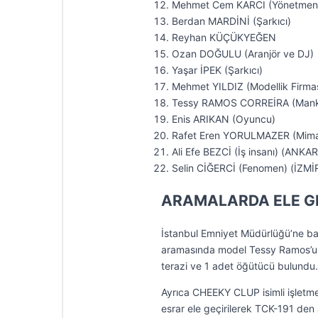
Mehmet Cem KARCI (Yönetmen
Berdan MARDİNİ (Şarkıcı)
Reyhan KÜÇÜKYEĞEN
Ozan DOĞULU (Aranjör ve DJ)
Yaşar İPEK (Şarkıcı)
Mehmet YILDIZ (Modellik Firmas
Tessy RAMOS CORREİRA (Man
Enis ARIKAN (Oyuncu)
Rafet Eren YORULMAZER (Mima
Ali Efe BEZCİ (İş insanı) (ANKA
Selin CİĞERCİ (Fenomen) (İZMİ
ARAMALARDA ELE GE
İstanbul Emniyet Müdürlüğü’ne ba
aramasında model Tessy Ramos’un 
terazi ve 1 adet öğütücü bulundu.
Ayrıca CHEEKY CLUP isimli işletme
esrar ele geçirilerek TCK-191 den a