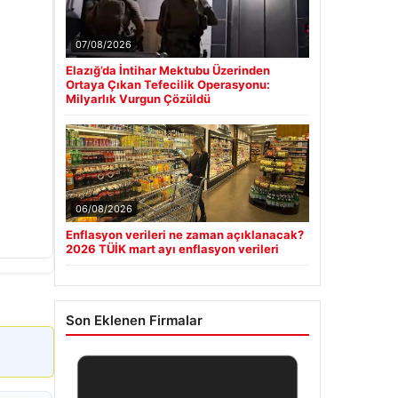
07/08/2026
Elazığ’da İntihar Mektubu Üzerinden
Ortaya Çıkan Tefecilik Operasyonu:
Milyarlık Vurgun Çözüldü
06/08/2026
Enflasyon verileri ne zaman açıklanacak?
2026 TÜİK mart ayı enflasyon verileri
Son Eklenen Firmalar