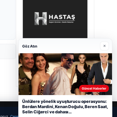
×
Göz Atın
Hastaş Beton
26/05/2026
Güncel Haberler
Ünlülere yönelik uyuşturucu operasyonu:
Berdan Mardini, Kenan Doğulu, Beren Saat,
Selin Ciğerci ve dahası…
ıyoruz.
Çerez Politikamız
Reddet
Kabul Et