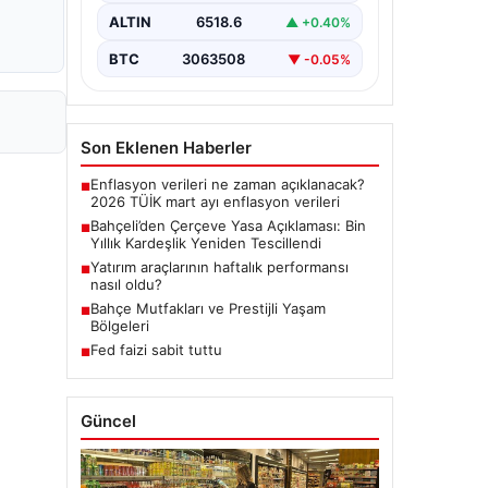
dönemde üzerinde çalışılan ve
ALTIN
6518.6
▲ +0.40%
imzalanan…
BTC
3063508
▼ -0.05%
Son Eklenen Haberler
Enflasyon verileri ne zaman açıklanacak?
■
2026 TÜİK mart ayı enflasyon verileri
Bahçeli’den Çerçeve Yasa Açıklaması: Bin
■
Yıllık Kardeşlik Yeniden Tescillendi
Yatırım araçlarının haftalık performansı
■
nasıl oldu?
Bahçe Mutfakları ve Prestijli Yaşam
■
Bölgeleri
Fed faizi sabit tuttu
■
Güncel