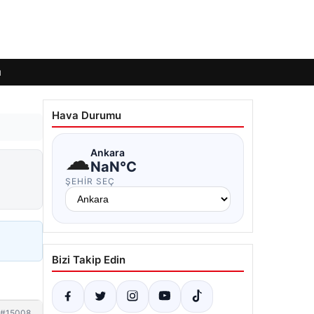
ı
Hava Durumu
☁
Ankara
NaN°C
ŞEHIR SEÇ
Bizi Takip Edin
#15008