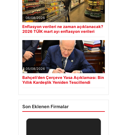
06/08/2026
Enflasyon verileri ne zaman açıklanacak?
2026 TÜİK mart ayı enflasyon verileri
05/08/2026
Bahçeli’den Çerçeve Yasa Açıklaması: Bin
Yıllık Kardeşlik Yeniden Tescillendi
Son Eklenen Firmalar