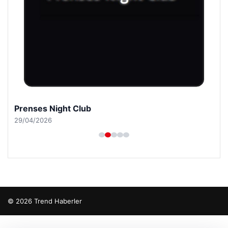
Prenses Night Club
29/04/2026
© 2026 Trend Haberler
o