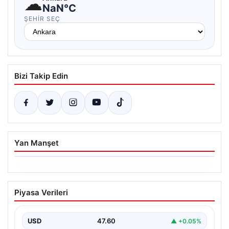
☁
NaN°C
ŞEHIR SEÇ
Bizi Takip Edin
Yan Manşet
05.08.2026
Yatırım araçlarının haftalık performansı
Piyasa Verileri
nasıl oldu?
{“title”: “Yatırım Araçlarının Haftalık Performans Analizi”,
“content”: “ Bir haftalık zaman diliminde finans
USD
47.60
▲ +0.05%
piyasalarında…