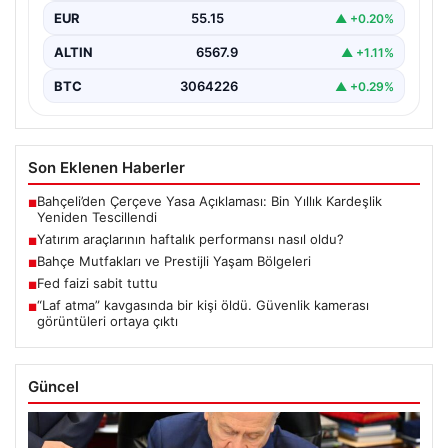
EUR
55.15
▲ +0.20%
ALTIN
6567.9
▲ +1.11%
BTC
3064226
▲ +0.29%
Son Eklenen Haberler
Bahçeli’den Çerçeve Yasa Açıklaması: Bin Yıllık Kardeşlik
■
Yeniden Tescillendi
Yatırım araçlarının haftalık performansı nasıl oldu?
■
Bahçe Mutfakları ve Prestijli Yaşam Bölgeleri
■
Fed faizi sabit tuttu
■
“Laf atma” kavgasında bir kişi öldü. Güvenlik kamerası
■
görüntüleri ortaya çıktı
Güncel