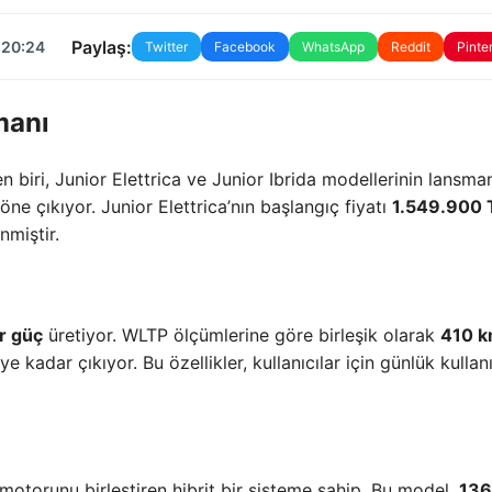
Paylaş:
 20:24
Twitter
Facebook
WhatsApp
Reddit
Pinte
manı
iri, Junior Elettrica ve Junior Ibrida modellerinin lansman
 öne çıkıyor. Junior Elettrica’nın başlangıç fiyatı
1.549.900 
nmiştir.
r güç
üretiyor. WLTP ölçümlerine göre birleşik olarak
410 
’ye kadar çıkıyor. Bu özellikler, kullanıcılar için günlük kulla
i motorunu birleştiren hibrit bir sisteme sahip. Bu model,
136