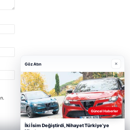
×
Göz Atın
n.
Güncel Haberler
İki İsim Değiştirdi, Nihayet Türkiye’ye