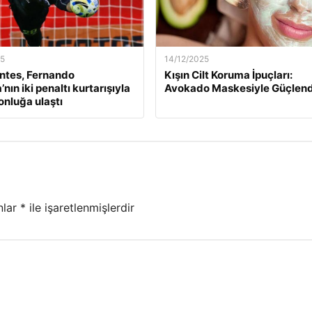
25
14/12/2025
ntes, Fernando
Kışın Cilt Koruma İpuçları:
nın iki penaltı kurtarışıyla
Avokado Maskesiyle Güçlend
nluğa ulaştı
nlar
*
ile işaretlenmişlerdir