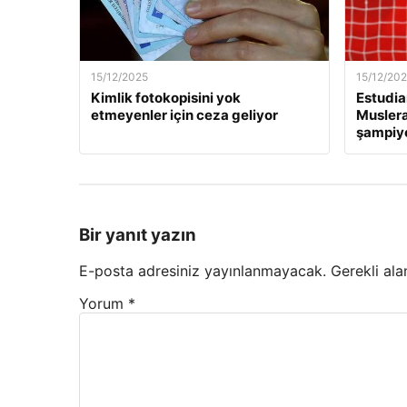
15/12/2025
15/12/20
Kimlik fotokopisini yok
Estudia
etmeyenler için ceza geliyor
Muslera’
şampiyo
Bir yanıt yazın
E-posta adresiniz yayınlanmayacak.
Gerekli ala
Yorum
*