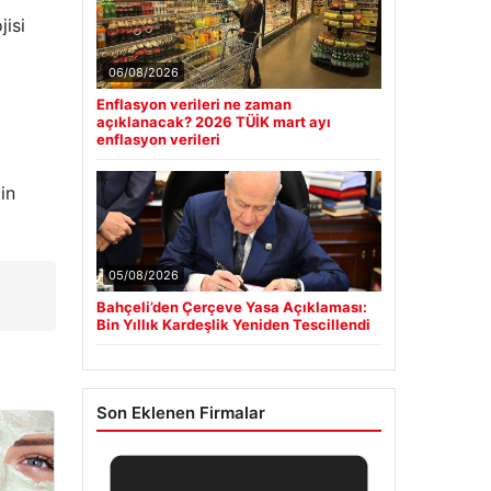
jisi
06/08/2026
Enflasyon verileri ne zaman
açıklanacak? 2026 TÜİK mart ayı
enflasyon verileri
in
05/08/2026
Bahçeli’den Çerçeve Yasa Açıklaması:
Bin Yıllık Kardeşlik Yeniden Tescillendi
Son Eklenen Firmalar