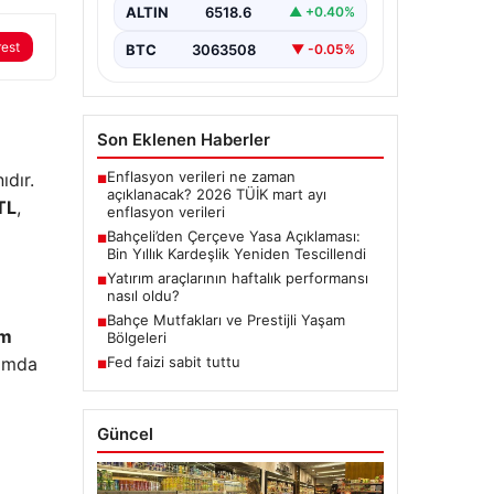
dönemde üzerinde çalışılan ve
ALTIN
6518.6
▲ +0.40%
imzalanan…
rest
BTC
3063508
▼ -0.05%
Son Eklenen Haberler
Enflasyon verileri ne zaman
ıdır.
■
açıklanacak? 2026 TÜİK mart ayı
TL
,
enflasyon verileri
Bahçeli’den Çerçeve Yasa Açıklaması:
■
Bin Yıllık Kardeşlik Yeniden Tescillendi
Yatırım araçlarının haftalık performansı
■
nasıl oldu?
Bahçe Mutfakları ve Prestijli Yaşam
■
km
Bölgeleri
nımda
Fed faizi sabit tuttu
■
Güncel