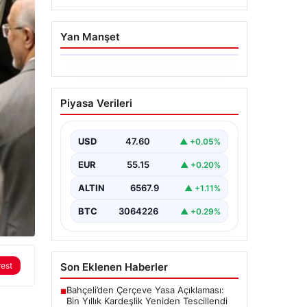
Yan Manşet
05.08.2026
Yatırım araçlarının
Piyasa Verileri
haftalık performansı
nasıl oldu?
USD
47.60
▲ +0.05%
{“title”: “Yatırım Araçlarının Haftalık
Performans Analizi”, “content”: “
EUR
55.15
▲ +0.20%
Bir haftalık zaman diliminde finans
piyasalarında…
ALTIN
6567.9
▲ +1.11%
BTC
3064226
▲ +0.29%
Son Eklenen Haberler
rest
Bahçeli’den Çerçeve Yasa Açıklaması:
■
Bin Yıllık Kardeşlik Yeniden Tescillendi