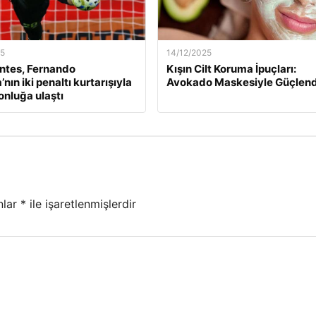
25
14/12/2025
ntes, Fernando
Kışın Cilt Koruma İpuçları:
nın iki penaltı kurtarışıyla
Avokado Maskesiyle Güçlend
nluğa ulaştı
nlar
*
ile işaretlenmişlerdir