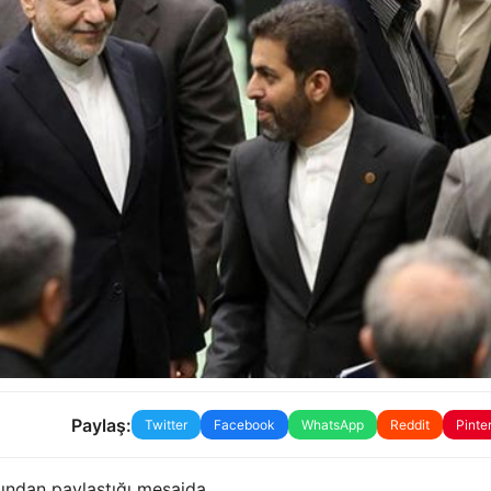
Paylaş:
Twitter
Facebook
WhatsApp
Reddit
Pinte
bından paylaştığı mesajda