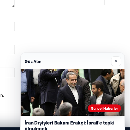
×
Göz Atın
n.
Güncel Haberler
İran Dışişleri Bakanı Erakçi: İsrail'e tepki
ölçülecek