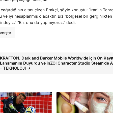
ya çağırdığının altını çizen Erakçi, şöyle konuştu: “İran'ın Tahr
lü ve iyi hesaplanmış olacaktır. Biz 'bölgesel bir gerginlikten
indeyiz.” “Biz onu da yapmıyoruz.” dedi.
mıştır.
KRAFTON, Dark and Darker Mobile Worldwide için Ön Kayıt
Lansmanını Duyurdu ve inZOI Character Studio Steam'de Aç
– TEKNOLOJİ →