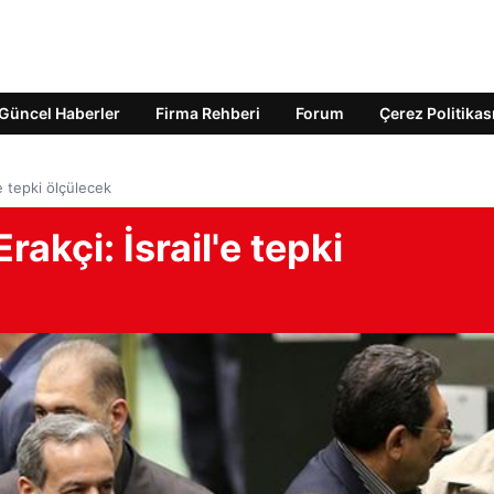
Güncel Haberler
Firma Rehberi
Forum
Çerez Politikas
'e tepki ölçülecek
rakçi: İsrail'e tepki