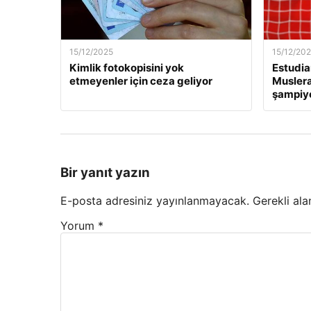
15/12/2025
15/12/20
Kimlik fotokopisini yok
Estudia
etmeyenler için ceza geliyor
Muslera’
şampiyo
Bir yanıt yazın
E-posta adresiniz yayınlanmayacak.
Gerekli ala
Yorum
*