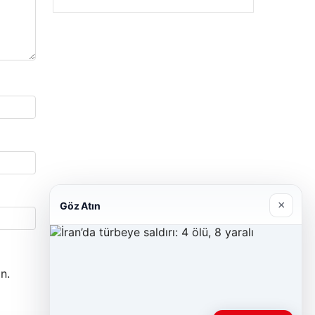
×
Göz Atın
n.