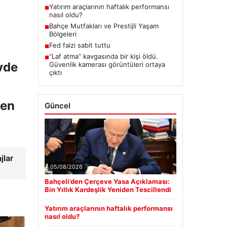
Yatırım araçlarının haftalık performansı
■
nasıl oldu?
Bahçe Mutfakları ve Prestijli Yaşam
■
Bölgeleri
Fed faizi sabit tuttu
■
“Laf atma” kavgasında bir kişi öldü.
■
vde
Güvenlik kamerası görüntüleri ortaya
çıktı
ten
Güncel
jlar
05/08/2026
Bahçeli’den Çerçeve Yasa Açıklaması:
Bin Yıllık Kardeşlik Yeniden Tescillendi
Yatırım araçlarının haftalık performansı
nasıl oldu?