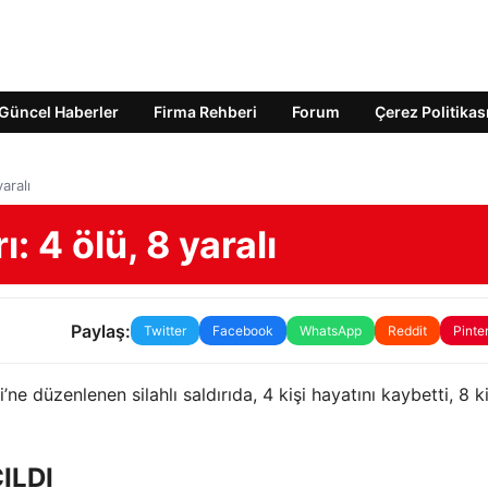
Güncel Haberler
Firma Rehberi
Forum
Çerez Politikas
yaralı
ı: 4 ölü, 8 yaralı
Paylaş:
Twitter
Facebook
WhatsApp
Reddit
Pinte
e düzenlenen silahlı saldırıda, 4 kişi hayatını kaybetti, 8 ki
ILDI