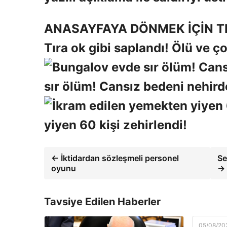
ANASAYFAYA DÖNMEK İÇİN TI
Tıra ok gibi saplandı! Ölü ve ço
sır ölüm! Cansız bedeni nehir
yiyen 60 kişi zehirlendi!
← İktidardan sözleşmeli personel
Se
oyunu
→
Tavsiye Edilen Haberler
05/08/20