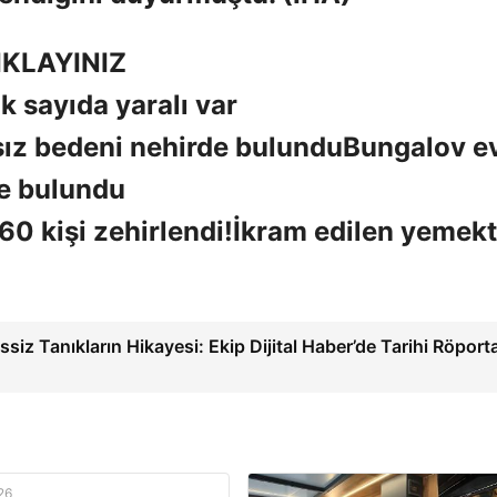
KLAYINIZ
k sayıda yaralı var
Bungalov e
de bulundu
İkram edilen yemek
ssiz Tanıkların Hikayesi: Ekip Dijital Haber’de Tarihi Röporta
26