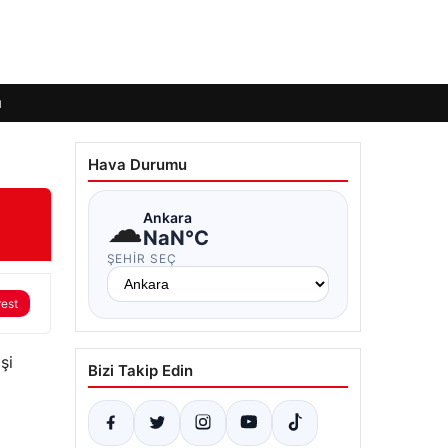
ı
Hava Durumu
☁
Ankara
NaN°C
ŞEHIR SEÇ
rest
şi
Bizi Takip Edin