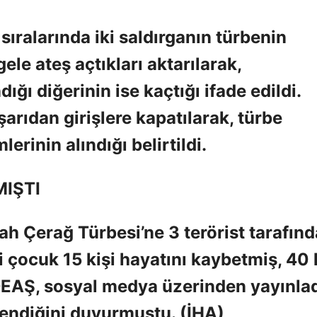
sıralarında iki saldırganın türbenin
gele ateş açtıkları aktarılarak,
ığı diğerinin ise kaçtığı ifade edildi.
şarıdan girişlere kapatılarak, türbe
rinin alındığı belirtildi.
IŞTI
h Çerağ Türbesi’ne 3 terörist tarafın
i çocuk 15 kişi hayatını kaybetmiş, 40 
 DEAŞ, sosyal medya üzerinden yayınlad
stlendiğini duyurmuştu. (İHA)