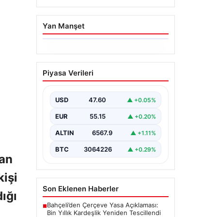
Yan Manşet
05.08.2026
Yatırım araçlarının
Piyasa Verileri
haftalık performansı
nasıl oldu?
USD
47.60
▲ +0.05%
{“title”: “Yatırım Araçlarının Haftalık
Performans Analizi”, “content”: “
EUR
55.15
▲ +0.20%
Bir haftalık zaman diliminde finans
piyasalarında…
ALTIN
6567.9
▲ +1.11%
BTC
3064226
▲ +0.29%
dan
kişi
Son Eklenen Haberler
ığı
Bahçeli’den Çerçeve Yasa Açıklaması:
■
Bin Yıllık Kardeşlik Yeniden Tescillendi