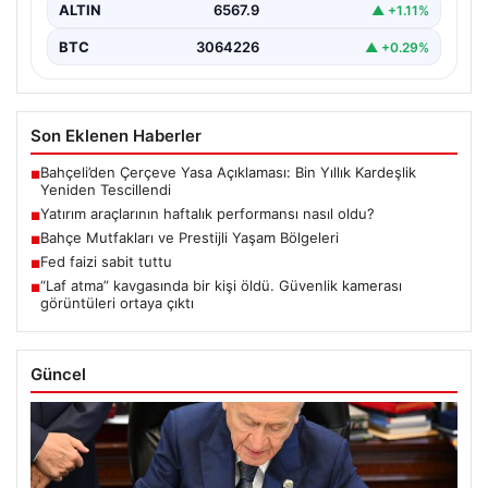
ALTIN
6567.9
▲ +1.11%
BTC
3064226
▲ +0.29%
Son Eklenen Haberler
Bahçeli’den Çerçeve Yasa Açıklaması: Bin Yıllık Kardeşlik
■
Yeniden Tescillendi
Yatırım araçlarının haftalık performansı nasıl oldu?
■
Bahçe Mutfakları ve Prestijli Yaşam Bölgeleri
■
Fed faizi sabit tuttu
■
“Laf atma” kavgasında bir kişi öldü. Güvenlik kamerası
■
görüntüleri ortaya çıktı
Güncel