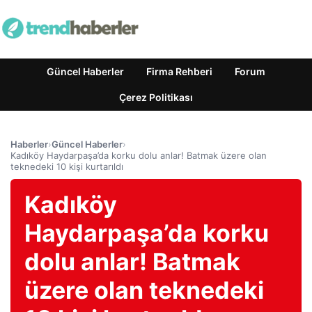
Güncel Haberler
Firma Rehberi
Forum
Çerez Politikası
Haberler
›
Güncel Haberler
›
Kadıköy Haydarpaşa’da korku dolu anlar! Batmak üzere olan
teknedeki 10 kişi kurtarıldı
Kadıköy
Haydarpaşa’da korku
dolu anlar! Batmak
üzere olan teknedeki