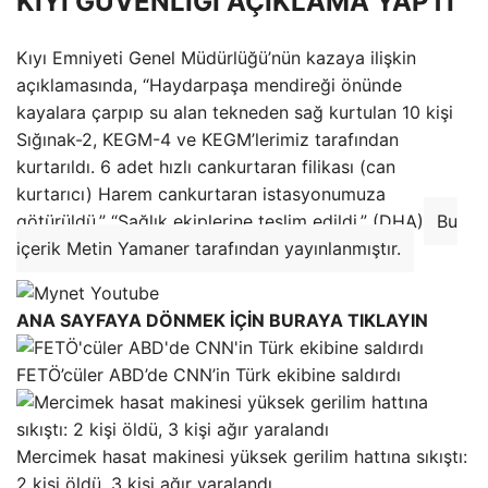
KIYI GÜVENLİĞİ AÇIKLAMA YAPTI
Kıyı Emniyeti Genel Müdürlüğü’nün kazaya ilişkin
açıklamasında, “Haydarpaşa mendireği önünde
kayalara çarpıp su alan tekneden sağ kurtulan 10 kişi
Sığınak-2, KEGM-4 ve KEGM’lerimiz tarafından
kurtarıldı. 6 adet hızlı cankurtaran filikası (can
kurtarıcı) Harem cankurtaran istasyonumuza
götürüldü.” “Sağlık ekiplerine teslim edildi.” (DHA)
Bu
içerik Metin Yamaner tarafından yayınlanmıştır.
ANA SAYFAYA DÖNMEK İÇİN BURAYA TIKLAYIN
FETÖ’cüler ABD’de CNN’in Türk ekibine saldırdı
Mercimek hasat makinesi yüksek gerilim hattına sıkıştı:
2 kişi öldü, 3 kişi ağır yaralandı