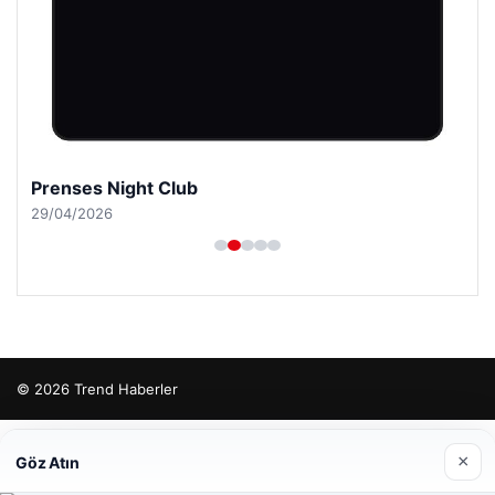
Prenses Night Club
29/04/2026
© 2026 Trend Haberler
etcio
×
Göz Atın