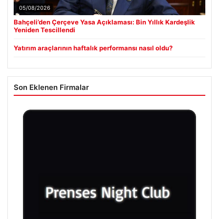
05/08/2026
Bahçeli’den Çerçeve Yasa Açıklaması: Bin Yıllık Kardeşlik
Yeniden Tescillendi
Yatırım araçlarının haftalık performansı nasıl oldu?
Son Eklenen Firmalar