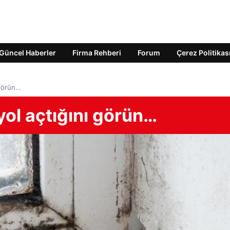
Güncel Haberler
Firma Rehberi
Forum
Çerez Politikas
 görün…
yol açtığını görün…