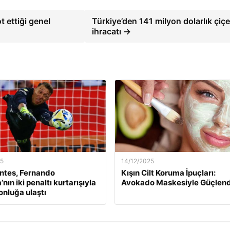
t ettiği genel
Türkiye’den 141 milyon dolarlık çiç
ihracatı →
25
14/12/2025
ntes, Fernando
Kışın Cilt Koruma İpuçları:
nın iki penaltı kurtarışıyla
Avokado Maskesiyle Güçlend
nluğa ulaştı