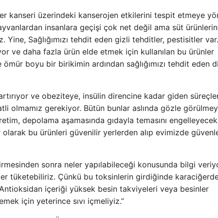
 kanseri üzerindeki kanserojen etkilerini tespit etmeye yö
ayvanlardan insanlara geçişi çok net değil ama süt ürünleri
 Yine, Sağlığımızı tehdit eden gizli tehditler, pestisitler var
yor ve daha fazla ürün elde etmek için kullanılan bu ürünler
e ömür boyu bir birikimin ardından sağlığımızı tehdit eden d
rtırıyor ve obeziteye, insülin direncine kadar giden süreçler
katli olmamız gerekiyor. Bütün bunlar aslında gözle görülme
e üretim, depolama aşamasında gıdayla temasını engelleyecek
 olarak bu ürünleri güvenilir yerlerden alıp evimizde güvenl
mesinden sonra neler yapılabileceği konusunda bilgi veriyo
er tüketebiliriz. Çünkü bu toksinlerin girdiğinde karaciğerd
Antioksidan içeriği yüksek besin takviyeleri veya besinler
mek için yeterince sıvı içmeliyiz.”