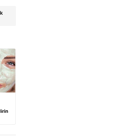
ek
irin