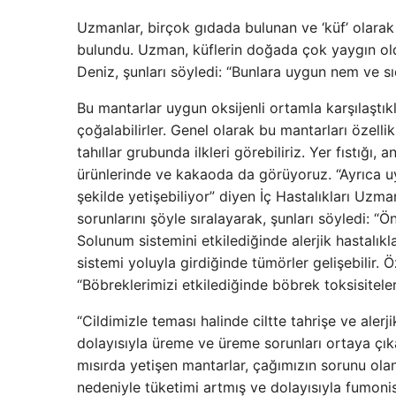
Uzmanlar, birçok gıdada bulunan ve ‘küf’ olarak 
bulundu. Uzman, küflerin doğada çok yaygın old
Deniz, şunları söyledi: “Bunlara uygun nem ve s
Bu mantarlar uygun oksijenli ortamla karşılaştık
çoğalabilirler. Genel olarak bu mantarları özell
tahıllar grubunda ilkleri görebiliriz. Yer fıstığı,
ürünlerinde ve kakaoda da görüyoruz. “Ayrıca
şekilde yetişebiliyor” diyen İç Hastalıkları Uzman
sorunlarını şöyle sıralayarak, şunları söyledi: “Ö
Solunum sistemini etkilediğinde alerjik hastalıkla
sistemi yoluyla girdiğinde tümörler gelişebilir. 
“Böbreklerimizi etkilediğinde böbrek toksisiteler
“Cildimizle teması halinde ciltte tahrişe ve alerj
dolayısıyla üreme ve üreme sorunları ortaya çıka
mısırda yetişen mantarlar, çağımızın sorunu olan
nedeniyle tüketimi artmış ve dolayısıyla fumonis