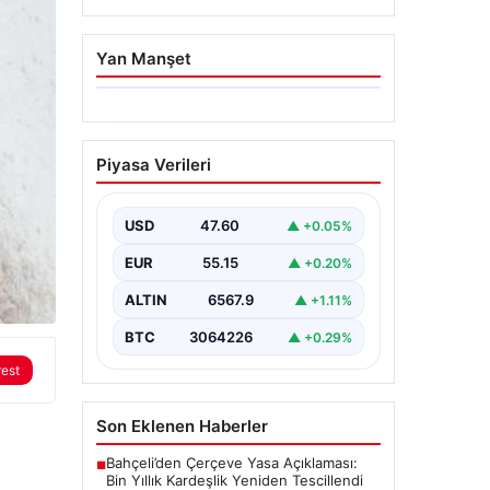
Yan Manşet
05.08.2026
Yatırım araçlarının
Piyasa Verileri
haftalık performansı
nasıl oldu?
USD
47.60
▲ +0.05%
{“title”: “Yatırım Araçlarının Haftalık
Performans Analizi”, “content”: “
EUR
55.15
▲ +0.20%
Bir haftalık zaman diliminde finans
piyasalarında…
ALTIN
6567.9
▲ +1.11%
BTC
3064226
▲ +0.29%
rest
Son Eklenen Haberler
Bahçeli’den Çerçeve Yasa Açıklaması:
■
Bin Yıllık Kardeşlik Yeniden Tescillendi