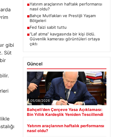
Yatırım araçlarının haftalık performansı
■
nasıl oldu?
larda
Bahçe Mutfakları ve Prestijli Yaşam
vrim
■
Bölgeleri
Fed faizi sabit tuttu
■
“Laf atma” kavgasında bir kişi öldü.
■
Güvenlik kamerası görüntüleri ortaya
çıktı
ır gibi
z. Süt
bir
Güncel
ilir.
leri
05/08/2026
Bahçeli’den Çerçeve Yasa Açıklaması:
Bin Yıllık Kardeşlik Yeniden Tescillendi
likle
Yatırım araçlarının haftalık performansı
stalığı
nasıl oldu?