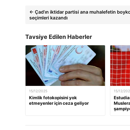
← Çad’ın iktidar partisi ana muhalefetin boyko
seçimleri kazandı
Tavsiye Edilen Haberler
15/12/2025
15/12/20
Kimlik fotokopisini yok
Estudia
etmeyenler için ceza geliyor
Muslera’
şampiyo