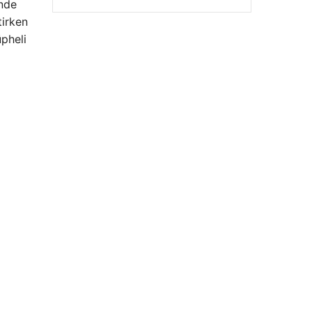
inde
tirken
pheli