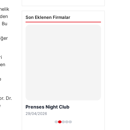
nelik
nden
Son Eklenen Firmalar
. Bu
iğer
i
yen
e
r. Dr.
e
Prenses Night Club
29/04/2026