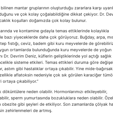
bilinen mantar gruplarının oluşturduğu zararlara karşı uyarı
uğunu ve çok kolay çoğalabildiğine dikkat çekiyor. Dr. De
ıcaklık koşulları doğamızda çok kolay bulunur.
larında ve kontamine gıdayla temas ettiklerinde kolaylıkla
ikle bazı yiyeceklerde daha çok görüyoruz. Buğday, arpa, mıs
 antep fıstığı, ceviz, badem gibi kuru meyvelerde de görebiliri
 uygun ortamlarda bulunduğunda kuru meyvelerde de yoğun 
ı Dr. Devrim Deniz, küflerin geliştiklerinde yol açtığı sağlık
ncelikle sisteme etkileri. Temas ettikleri duruma göre değişeb
r, astım gibi hastalıklar ortaya çıkabilir. Yine mide-bağırsak
Özellikle aflatoksin nedeniyle çok sık görülen karaciğer tümör
i ortaya çıkabiliyor.”
ik döküntülere neden olabilir. Hormonlarımızı etkileyebilir,
bilir, sperm yumurtasında bozukluklara neden olabilir. Özel
 obezite gibi şeyleri de etkiliyor. Son zamanlarda çölyak ha
in zehirlenmeleri de artmış.