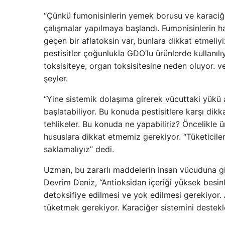
“Çünkü fumonisinlerin yemek borusu ve karaciğer
çalışmalar yapılmaya başlandı. Fumonisinlerin h
geçen bir aflatoksin var, bunlara dikkat etmeliyiz.
pestisitler çoğunlukla GDO’lu ürünlerde kullanılı
toksisiteye, organ toksisitesine neden oluyor. v
şeyler.
“Yine sistemik dolaşıma girerek vücuttaki yükü a
başlatabiliyor. Bu konuda pestisitlere karşı dik
tehlikeler. Bu konuda ne yapabiliriz? Öncelikl
hususlara dikkat etmemiz gerekiyor. “Tüketiciler
saklamalıyız” dedi.
Uzman, bu zararlı maddelerin insan vücuduna gir
Devrim Deniz, “Antioksidan içeriği yüksek besinl
detoksifiye edilmesi ve yok edilmesi gerekiyor. 
tüketmek gerekiyor. Karaciğer sistemini destekle