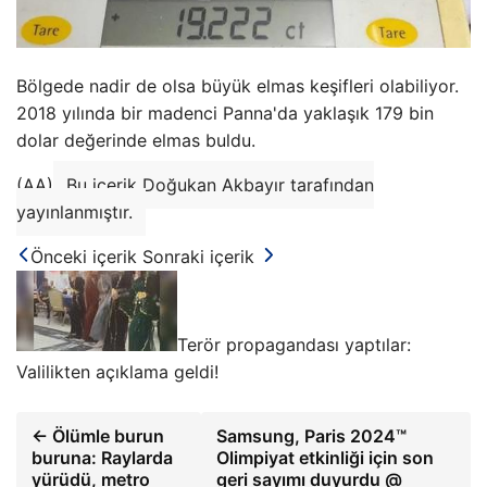
Bölgede nadir de olsa büyük elmas keşifleri olabiliyor.
2018 yılında bir madenci Panna'da yaklaşık 179 bin
dolar değerinde elmas buldu.
(AA)
Bu içerik Doğukan Akbayır tarafından
yayınlanmıştır.
Önceki içerik
Sonraki içerik
Terör propagandası yaptılar:
Valilikten açıklama geldi!
← Ölümle burun
Samsung, Paris 2024™
buruna: Raylarda
Olimpiyat etkinliği için son
yürüdü, metro
geri sayımı duyurdu @