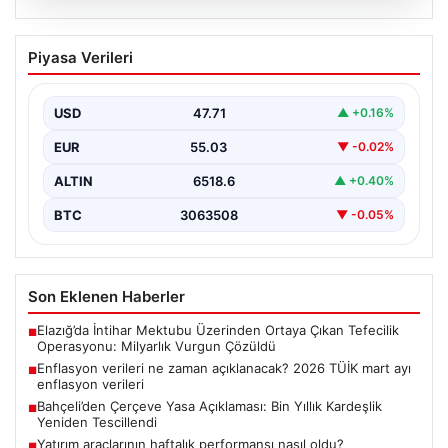
06.08.2026
Enflasyon verileri ne zaman
Piyasa Verileri
açıklanacak? 2026 TÜİK mart ayı
enflasyon verileri
USD
47.71
▲ +0.16%
{“title”: “Enflasyon Verilerinin Açıklanma Zamanı ve
2026 Mart Ayı Enflasyon Tahminleri”, “content”: “
EUR
55.03
▼ -0.02%
Türkiye…
ALTIN
6518.6
▲ +0.40%
BTC
3063508
▼ -0.05%
Son Eklenen Haberler
Elazığ’da İntihar Mektubu Üzerinden Ortaya Çıkan Tefecilik
■
Operasyonu: Milyarlık Vurgun Çözüldü
Enflasyon verileri ne zaman açıklanacak? 2026 TÜİK mart ayı
■
enflasyon verileri
Bahçeli’den Çerçeve Yasa Açıklaması: Bin Yıllık Kardeşlik
■
Yeniden Tescillendi
Yatırım araçlarının haftalık performansı nasıl oldu?
■