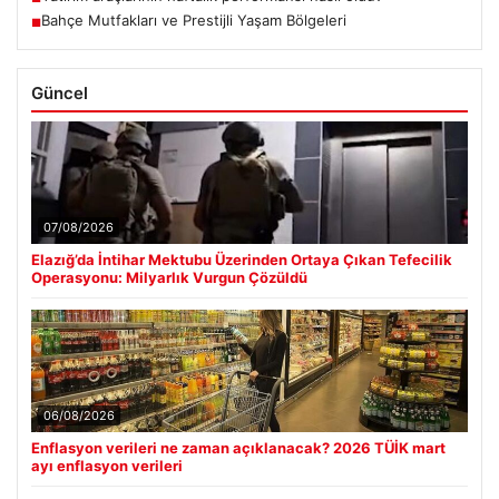
Bahçe Mutfakları ve Prestijli Yaşam Bölgeleri
■
Güncel
07/08/2026
Elazığ’da İntihar Mektubu Üzerinden Ortaya Çıkan Tefecilik
Operasyonu: Milyarlık Vurgun Çözüldü
06/08/2026
Enflasyon verileri ne zaman açıklanacak? 2026 TÜİK mart
ayı enflasyon verileri