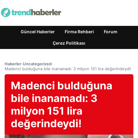
Güncel Haberler
Firma Rehberi
Forum
Çerez Politikası
Haberler
›
Uncategorized
›
Madenci bulduğuna bile inanamadı: 3 milyon 151 lira değerindeydi!
Madenci bulduğuna
bile inanamadı: 3
milyon 151 lira
değerindeydi!