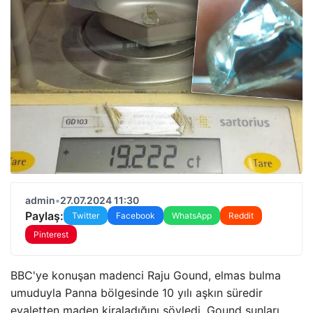
admin
•
27.07.2024 11:30
Paylaş:
Twitter
Facebook
WhatsApp
Reddit
Pinterest
BBC'ye konuşan madenci Raju Gound, elmas bulma
umuduyla Panna bölgesinde 10 yılı aşkın süredir
eyaletten maden kiraladığını söyledi. Gound şunları