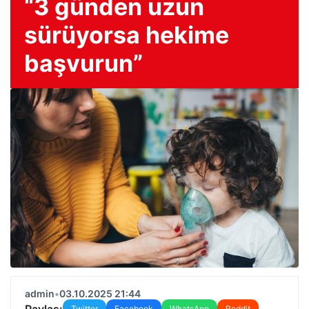
“3 günden uzun
sürüyorsa hekime
başvurun”
admin
•
03.10.2025 21:44
Paylaş:
Twitter
Facebook
WhatsApp
Reddit