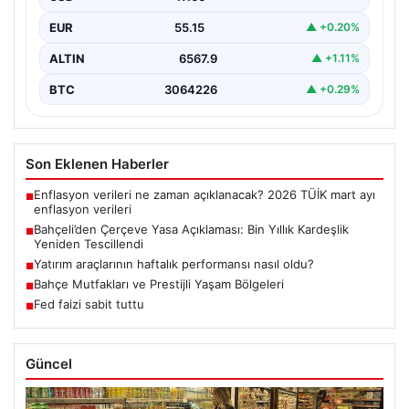
EUR
55.15
▲ +0.20%
ALTIN
6567.9
▲ +1.11%
BTC
3064226
▲ +0.29%
Son Eklenen Haberler
Enflasyon verileri ne zaman açıklanacak? 2026 TÜİK mart ayı
■
enflasyon verileri
Bahçeli’den Çerçeve Yasa Açıklaması: Bin Yıllık Kardeşlik
■
Yeniden Tescillendi
Yatırım araçlarının haftalık performansı nasıl oldu?
■
Bahçe Mutfakları ve Prestijli Yaşam Bölgeleri
■
Fed faizi sabit tuttu
■
Güncel