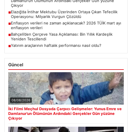
Damlanur’un Ölümünün Ardındaki Gerçekler Gün yüzüne
Çıkıyor
Elazığ’da İntihar Mektubu Üzerinden Ortaya Çıkan Tefecilik
■
Operasyonu: Milyarlık Vurgun Çözüldü
Enflasyon verileri ne zaman açıklanacak? 2026 TÜİK mart ayı
■
enflasyon verileri
Bahçeli’den Çerçeve Yasa Açıklaması: Bin Yıllık Kardeşlik
■
Yeniden Tescillendi
Yatırım araçlarının haftalık performansı nasıl oldu?
■
Güncel
08/08/2026
İki Filmi Meçhul Dosyada Çarpıcı Gelişmeler: Yunus Emre ve
Damlanur’un Ölümünün Ardındaki Gerçekler Gün yüzüne
Çıkıyor