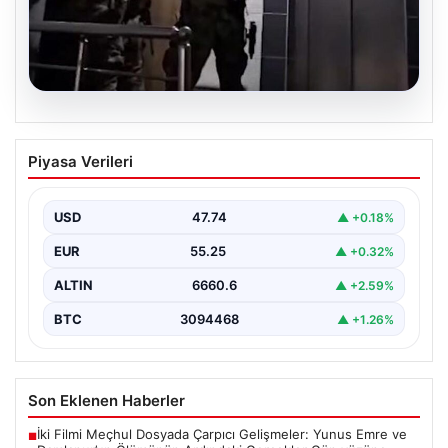
07.08.2026
Elazığ’da İntihar Mektubu Üzerinden
Piyasa Verileri
Ortaya Çıkan Tefecilik Operasyonu:
Milyarlık Vurgun Çözüldü
USD
47.74
▲ +0.18%
Elazığ’da tefecilere borçlandığı iddiasıyla yaşamına son
veren bir kişinin geride bıraktığı intihar mektubu,
EUR
55.25
▲ +0.32%
büyük…
ALTIN
6660.6
▲ +2.59%
BTC
3094468
▲ +1.26%
Son Eklenen Haberler
İki Filmi Meçhul Dosyada Çarpıcı Gelişmeler: Yunus Emre ve
■