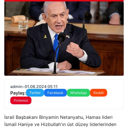
admin
•
01.08.2024 05:11
Paylaş:
Twitter
Facebook
WhatsApp
Reddit
Pinterest
İsrail Başbakanı Binyamin Netanyahu, Hamas lideri
İsmail Haniye ve Hizbullah'ın üst düzey liderlerinden