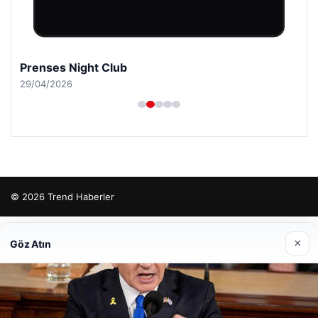
Prenses Night Club
29/04/2026
© 2026 Trend Haberler
tcio
×
Göz Atın