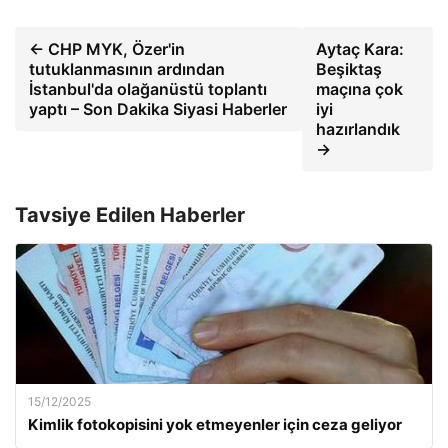
← CHP MYK, Özer'in
Aytaç Kara:
tutuklanmasının ardından
Beşiktaş
İstanbul'da olağanüstü toplantı
maçına çok
yaptı – Son Dakika Siyasi Haberler
iyi
hazırlandık
→
Tavsiye Edilen Haberler
15/12/2025
Kimlik fotokopisini yok etmeyenler için ceza geliyor