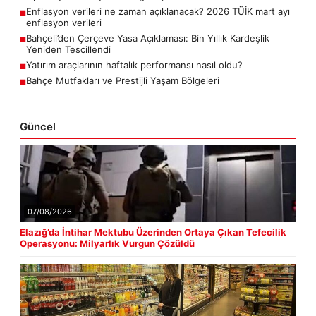
Son Eklenen Haberler
Elazığ’da İntihar Mektubu Üzerinden Ortaya Çıkan Tefecilik
■
Operasyonu: Milyarlık Vurgun Çözüldü
Enflasyon verileri ne zaman açıklanacak? 2026 TÜİK mart ayı
■
enflasyon verileri
Bahçeli’den Çerçeve Yasa Açıklaması: Bin Yıllık Kardeşlik
■
Yeniden Tescillendi
Yatırım araçlarının haftalık performansı nasıl oldu?
■
Bahçe Mutfakları ve Prestijli Yaşam Bölgeleri
■
Güncel
07/08/2026
Elazığ’da İntihar Mektubu Üzerinden Ortaya Çıkan Tefecilik
Operasyonu: Milyarlık Vurgun Çözüldü