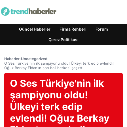
Güncel Haberler
Firma Rehberi
Forum
Çerez Politikası
Haberler
›
Uncategorized
›
O Ses Türkiye'nin ilk şampiyonu oldu! Ülkeyi terk edip evlendi!
Oğuz Berkay Fidan'ın son hali herkesi şaşırttı
O Ses Türkiye'nin ilk
şampiyonu oldu!
Ülkeyi terk edip
evlendi! Oğuz Berkay