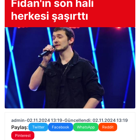
Fidan'ın son hali
herkesi şaşırttı
admin
•
02.11.2024 13:19
•
Güncellendi: 02.11.2024 13:19
Paylaş:
Twitter
Facebook
WhatsApp
Reddit
Pinterest