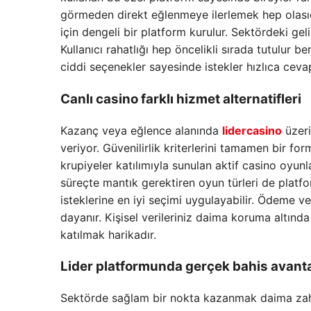
görmeden direkt eğlenmeye ilerlemek hep olasıdır
için dengeli bir platform kurulur. Sektördeki gel
Kullanıcı rahatlığı hep öncelikli sırada tutulur be
ciddi seçenekler sayesinde istekler hızlıca cevap
Canlı casino farklı hizmet alternatifleri
Kazanç veya eğlence alanında
lidercasino
üzeri
veriyor. Güvenilirlik kriterlerini tamamen bir f
krupiyeler katılımıyla sunulan aktif casino oyunl
süreçte mantık gerektiren oyun türleri de platf
isteklerine en iyi seçimi uygulayabilir. Ödeme ve
dayanır. Kişisel verileriniz daima koruma altın
katılmak harikadır.
Lider platformunda gerçek bahis avanta
Sektörde sağlam bir nokta kazanmak daima zahm