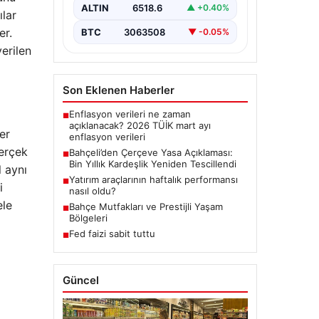
dönemde üzerinde çalışılan ve
ALTIN
6518.6
▲ +0.40%
imzalanan…
ılar
er.
BTC
3063508
▼ -0.05%
verilen
Son Eklenen Haberler
Enflasyon verileri ne zaman
■
açıklanacak? 2026 TÜİK mart ayı
er
enflasyon verileri
Gerçek
Bahçeli’den Çerçeve Yasa Açıklaması:
■
Bin Yıllık Kardeşlik Yeniden Tescillendi
l aynı
Yatırım araçlarının haftalık performansı
■
i
nasıl oldu?
ele
Bahçe Mutfakları ve Prestijli Yaşam
■
Bölgeleri
Fed faizi sabit tuttu
■
Güncel