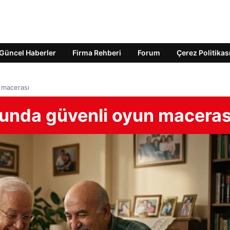
Güncel Haberler
Firma Rehberi
Forum
Çerez Politikas
 macerası
unda güvenli oyun maceras