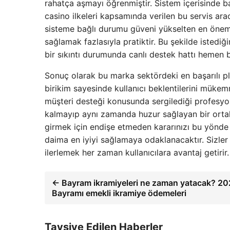
rahatça aşmayı öğrenmiştir. Sistem içerisinde bar
casino ilkeleri kapsamında verilen bu servis ara
sisteme bağlı durumu güveni yükselten en önemli
sağlamak fazlasıyla pratiktir. Bu şekilde iste
bir sıkıntı durumunda canlı destek hattı hemen ba
Sonuç olarak bu marka sektördeki en başarılı pla
birikim sayesinde kullanıcı beklentilerini müke
müşteri desteği konusunda sergilediği profesyon
kalmayıp aynı zamanda huzur sağlayan bir ortak 
girmek için endişe etmeden kararınızı bu yönde 
daima en iyiyi sağlamaya odaklanacaktır. Sizler 
ilerlemek her zaman kullanıcılara avantaj getirir.
← Bayram ikramiyeleri ne zaman yatacak? 2
Bayramı emekli ikramiye ödemeleri
Tavsiye Edilen Haberler