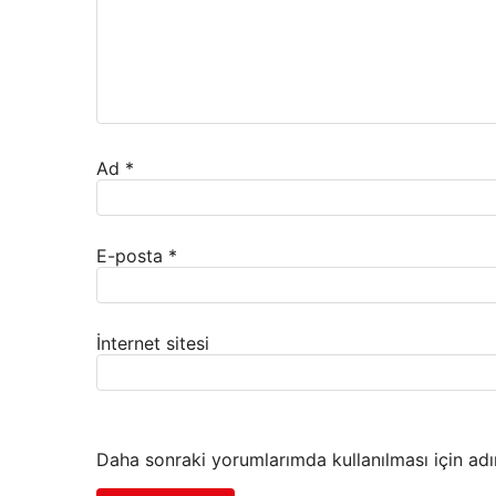
Ad
*
E-posta
*
İnternet sitesi
Daha sonraki yorumlarımda kullanılması için adı