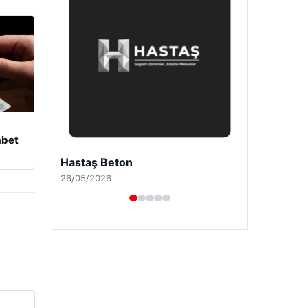
abet
Prenses Night Club
29/04/2026