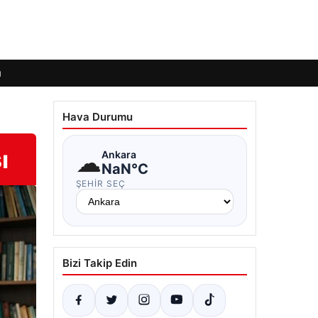
ı
Hava Durumu
ı
☁
Ankara
NaN°C
ŞEHIR SEÇ
Bizi Takip Edin