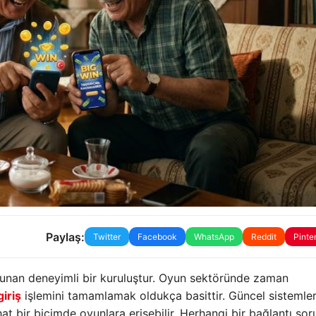
Paylaş:
Twitter
Facebook
WhatsApp
Reddit
Pinte
tı sunan deneyimli bir kuruluştur. Oyun sektöründe zaman
iriş
işlemini tamamlamak oldukça basittir. Güncel sistemler
at bir biçimde oyunlara erişebilir. Herhangi bir bağlantı sor