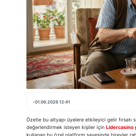
•
01.06.2026 12:41
Özetle bu altyapı üyelere etkileyici gelir fırsa
değerlendirmek isteyen kişiler için
Lidercasino g
kullanan bu özel platform sayesinde bireyler rah