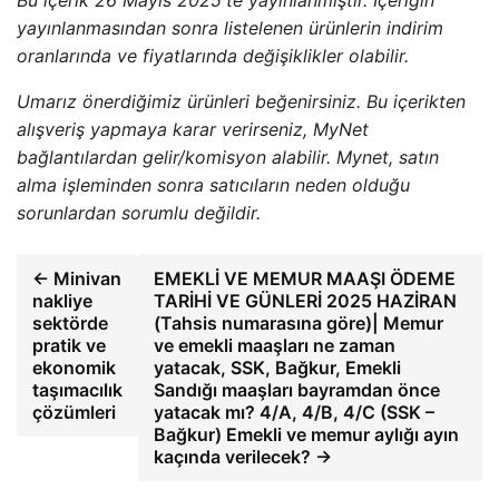
yayınlanmasından sonra listelenen ürünlerin indirim
oranlarında ve fiyatlarında değişiklikler olabilir.
Umarız önerdiğimiz ürünleri beğenirsiniz. Bu içerikten
alışveriş yapmaya karar verirseniz, MyNet
bağlantılardan gelir/komisyon alabilir. Mynet, satın
alma işleminden sonra satıcıların neden olduğu
sorunlardan sorumlu değildir.
← Minivan
EMEKLİ VE MEMUR MAAŞI ÖDEME
nakliye
TARİHİ VE GÜNLERİ 2025 HAZİRAN
sektörde
(Tahsis numarasına göre)| Memur
pratik ve
ve emekli maaşları ne zaman
ekonomik
yatacak, SSK, Bağkur, Emekli
taşımacılık
Sandığı maaşları bayramdan önce
çözümleri
yatacak mı? 4/A, 4/B, 4/C (SSK –
Bağkur) Emekli ve memur aylığı ayın
kaçında verilecek? →