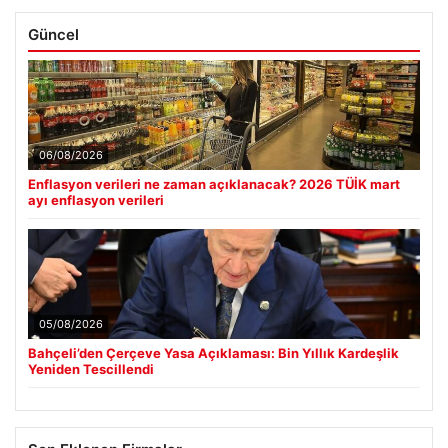
Güncel
06/08/2026
Enflasyon verileri ne zaman açıklanacak? 2026 TÜİK mart
ayı enflasyon verileri
05/08/2026
Bahçeli’den Çerçeve Yasa Açıklaması: Bin Yıllık Kardeşlik
Yeniden Tescillendi