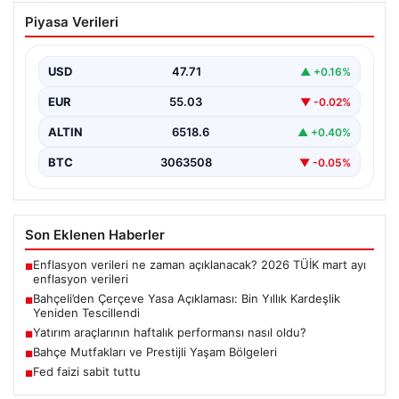
Bahçeli’den Çerçeve Yasa Açıklaması:
Piyasa Verileri
Bin Yıllık Kardeşlik Yeniden Tescillendi
Milliyetçi Hareket Partisi (MHP) Genel Başkanı Devlet
Bahçeli, son dönemde üzerinde çalışılan ve imzalanan…
USD
47.71
▲ +0.16%
EUR
55.03
▼ -0.02%
ALTIN
6518.6
▲ +0.40%
BTC
3063508
▼ -0.05%
Son Eklenen Haberler
Enflasyon verileri ne zaman açıklanacak? 2026 TÜİK mart ayı
■
enflasyon verileri
Bahçeli’den Çerçeve Yasa Açıklaması: Bin Yıllık Kardeşlik
■
Yeniden Tescillendi
Yatırım araçlarının haftalık performansı nasıl oldu?
■
Bahçe Mutfakları ve Prestijli Yaşam Bölgeleri
■
Fed faizi sabit tuttu
■