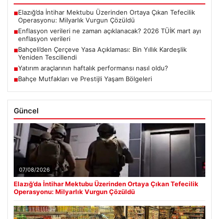
Elazığ’da İntihar Mektubu Üzerinden Ortaya Çıkan Tefecilik
■
Operasyonu: Milyarlık Vurgun Çözüldü
Enflasyon verileri ne zaman açıklanacak? 2026 TÜİK mart ayı
■
enflasyon verileri
Bahçeli’den Çerçeve Yasa Açıklaması: Bin Yıllık Kardeşlik
■
Yeniden Tescillendi
Yatırım araçlarının haftalık performansı nasıl oldu?
■
Bahçe Mutfakları ve Prestijli Yaşam Bölgeleri
■
Güncel
07/08/2026
Elazığ’da İntihar Mektubu Üzerinden Ortaya Çıkan Tefecilik
Operasyonu: Milyarlık Vurgun Çözüldü