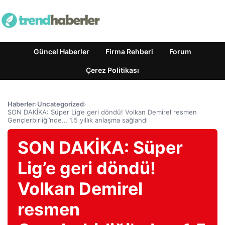
Güncel Haberler
Firma Rehberi
Forum
Çerez Politikası
Haberler
›
Uncategorized
›
SON DAKİKA: Süper Lig’e geri döndü! Volkan Demirel resmen
Gençlerbirliği’nde… 1.5 yıllık anlaşma sağlandı
SON DAKİKA: Süper
Lig’e geri döndü!
Volkan Demirel
resmen