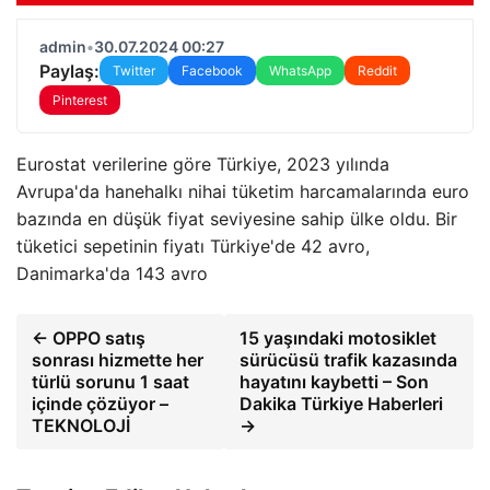
admin
•
30.07.2024 00:27
Paylaş:
Twitter
Facebook
WhatsApp
Reddit
Pinterest
Eurostat verilerine göre Türkiye, 2023 yılında
Avrupa'da hanehalkı nihai tüketim harcamalarında euro
bazında en düşük fiyat seviyesine sahip ülke oldu. Bir
tüketici sepetinin fiyatı Türkiye'de 42 avro,
Danimarka'da 143 avro
← OPPO satış
15 yaşındaki motosiklet
sonrası hizmette her
sürücüsü trafik kazasında
türlü sorunu 1 saat
hayatını kaybetti – Son
içinde çözüyor –
Dakika Türkiye Haberleri
TEKNOLOJİ
→