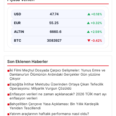
Ortaya Çıkan Tefecilik Operasyonu:
Milyarlık Vurgun Çözüldü
USD
47.74
▲ +0.18%
Elazığ’da tefecilere borçlandığı iddiasıyla yaşamına son
veren bir kişinin geride bıraktığı intihar mektubu,
EUR
55.25
▲ +0.32%
büyük…
ALTIN
6660.6
▲ +2.59%
BTC
3083927
▼ -0.42%
Son Eklenen Haberler
İki Filmi Meçhul Dosyada Çarpıcı Gelişmeler: Yunus Emre ve
■
Damlanur’un Ölümünün Ardındaki Gerçekler Gün yüzüne
Çıkıyor
Elazığ’da İntihar Mektubu Üzerinden Ortaya Çıkan Tefecilik
■
Operasyonu: Milyarlık Vurgun Çözüldü
Enflasyon verileri ne zaman açıklanacak? 2026 TÜİK mart ayı
■
enflasyon verileri
Bahçeli’den Çerçeve Yasa Açıklaması: Bin Yıllık Kardeşlik
■
Yeniden Tescillendi
Yatırım araçlarının haftalık performansı nasıl oldu?
■