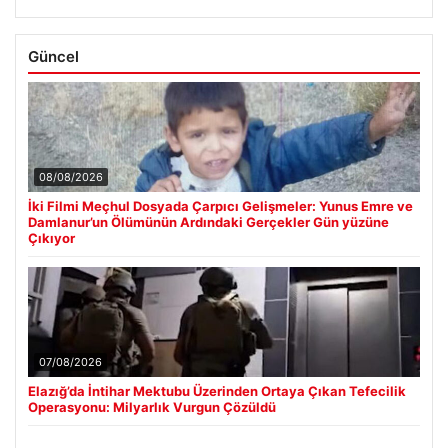
Güncel
08/08/2026
İki Filmi Meçhul Dosyada Çarpıcı Gelişmeler: Yunus Emre ve
Damlanur’un Ölümünün Ardındaki Gerçekler Gün yüzüne
Çıkıyor
07/08/2026
Elazığ’da İntihar Mektubu Üzerinden Ortaya Çıkan Tefecilik
Operasyonu: Milyarlık Vurgun Çözüldü