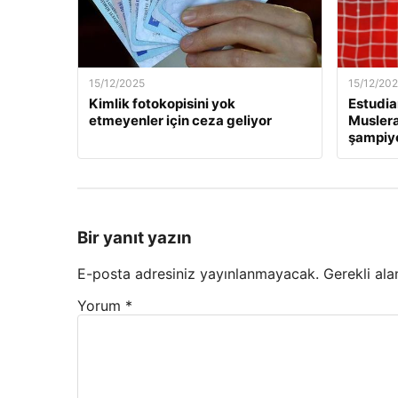
15/12/2025
15/12/20
Kimlik fotokopisini yok
Estudia
etmeyenler için ceza geliyor
Muslera’
şampiyo
Bir yanıt yazın
E-posta adresiniz yayınlanmayacak.
Gerekli ala
Yorum
*