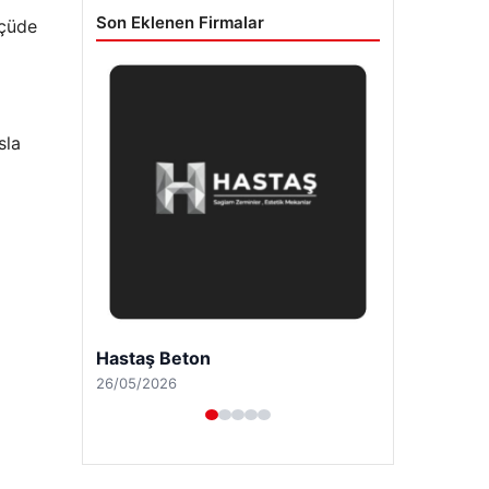
Son Eklenen Firmalar
lçüde
sla
Prenses Night Club
29/04/2026