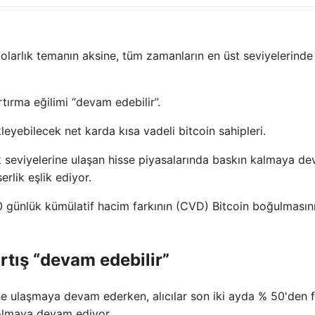
0 dolarlık temanın aksine, tüm zamanların en üst seviyelerinde
tırma eğilimi “devam edebilir”.
eyebilecek net karda kısa vadeli bitcoin sahipleri.
k seviyelerine ulaşan hisse piyasalarında baskın kalmaya d
erlik eşlik ediyor.
90 günlük kümülatif hacim farkının (CVD) Bitcoin boğulmasın
rtış “devam edebilir”
ne ulaşmaya devam ederken, alıcılar son iki ayda % 50'den 
olmaya devam ediyor.