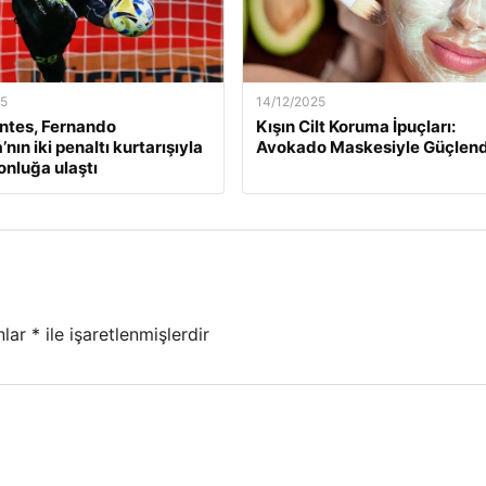
25
14/12/2025
ntes, Fernando
Kışın Cilt Koruma İpuçları:
nın iki penaltı kurtarışıyla
Avokado Maskesiyle Güçlend
nluğa ulaştı
nlar
*
ile işaretlenmişlerdir