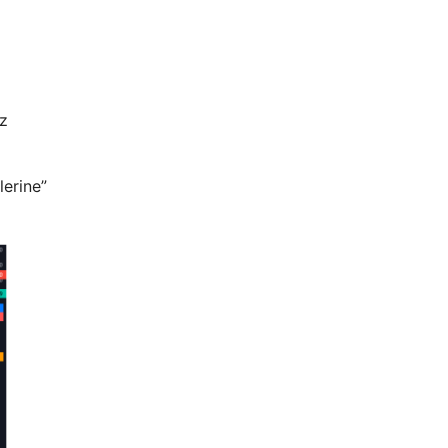
az
lerine”