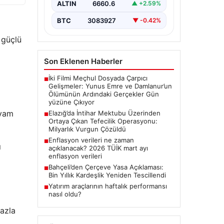
iddiasıyla yaşamına son veren bir
ALTIN
6660.6
▲ +2.59%
kişinin geride bıraktığı intihar
mektubu, büyük…
BTC
3083927
▼ -0.42%
 güçlü
Son Eklenen Haberler
İki Filmi Meçhul Dosyada Çarpıcı
■
Gelişmeler: Yunus Emre ve Damlanur’un
Ölümünün Ardındaki Gerçekler Gün
yüzüne Çıkıyor
evam
Elazığ’da İntihar Mektubu Üzerinden
■
Ortaya Çıkan Tefecilik Operasyonu:
Milyarlık Vurgun Çözüldü
Enflasyon verileri ne zaman
■
ı
açıklanacak? 2026 TÜİK mart ayı
enflasyon verileri
Bahçeli’den Çerçeve Yasa Açıklaması:
■
Bin Yıllık Kardeşlik Yeniden Tescillendi
Yatırım araçlarının haftalık performansı
■
nasıl oldu?
fazla