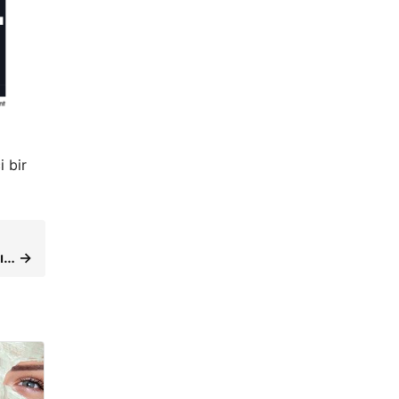
i bir
hı… →