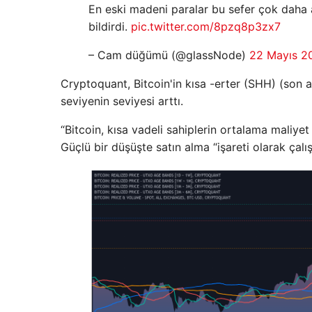
En eski madeni paralar bu sefer çok daha 
bildirdi.
pic.twitter.com/8pzq8p3zx7
– Cam düğümü (@glassNode)
22 Mayıs 2
Cryptoquant, Bitcoin'in kısa -erter (SHH) (son a
seviyenin seviyesi arttı.
“Bitcoin, kısa vadeli sahiplerin ortalama maliyet 
Güçlü bir düşüşte satın alma “işareti olarak çalış