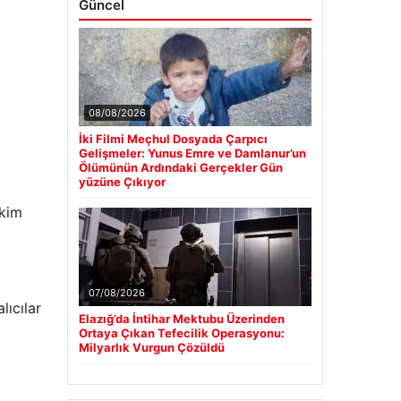
Güncel
08/08/2026
İki Filmi Meçhul Dosyada Çarpıcı
Gelişmeler: Yunus Emre ve Damlanur’un
Ölümünün Ardındaki Gerçekler Gün
yüzüne Çıkıyor
akim
07/08/2026
lıcılar
Elazığ’da İntihar Mektubu Üzerinden
Ortaya Çıkan Tefecilik Operasyonu:
Milyarlık Vurgun Çözüldü