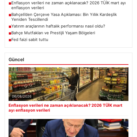
Enflasyon verileri ne zaman açıklanacak? 2026 TÜİK mart ayı
■
enflasyon verileri
Bahçeli’den Çerçeve Yasa Açıklaması: Bin Yıllık Kardeşlik
■
Yeniden Tescillendi
Yatırım araçlarının haftalık performansı nasıl oldu?
■
Bahçe Mutfakları ve Prestijli Yaşam Bölgeleri
■
Fed faizi sabit tuttu
■
Güncel
06/08/2026
Enflasyon verileri ne zaman açıklanacak? 2026 TÜİK mart
ayı enflasyon verileri