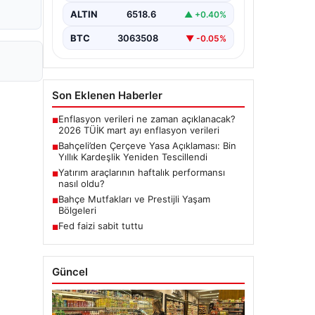
dönemde üzerinde çalışılan ve
ALTIN
6518.6
▲ +0.40%
imzalanan…
BTC
3063508
▼ -0.05%
Son Eklenen Haberler
Enflasyon verileri ne zaman açıklanacak?
■
2026 TÜİK mart ayı enflasyon verileri
Bahçeli’den Çerçeve Yasa Açıklaması: Bin
■
Yıllık Kardeşlik Yeniden Tescillendi
Yatırım araçlarının haftalık performansı
■
nasıl oldu?
Bahçe Mutfakları ve Prestijli Yaşam
■
Bölgeleri
Fed faizi sabit tuttu
■
Güncel