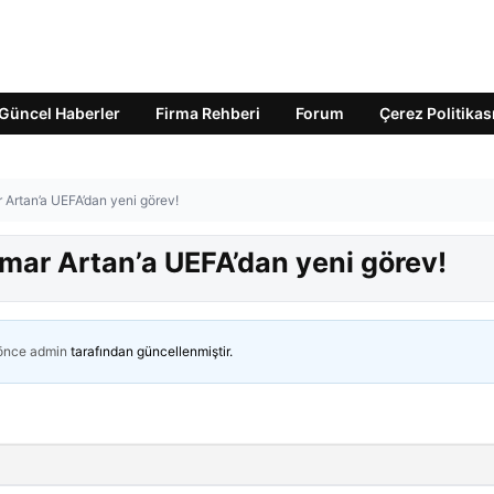
Güncel Haberler
Firma Rehberi
Forum
Çerez Politikas
 Artan’a UEFA’dan yeni görev!
mar Artan’a UEFA’dan yeni görev!
 önce
admin
tarafından güncellenmiştir.