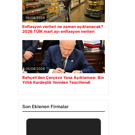
06/08/2026
Enflasyon verileri ne zaman açıklanacak?
2026 TÜİK mart ayı enflasyon verileri
05/08/2026
Bahçeli’den Çerçeve Yasa Açıklaması: Bin
Yıllık Kardeşlik Yeniden Tescillendi
Son Eklenen Firmalar