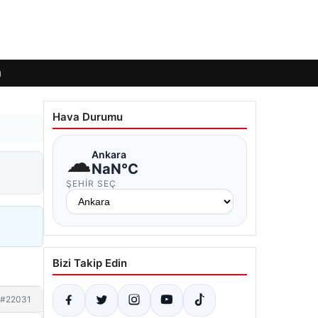
ı
Hava Durumu
☁
Ankara
NaN°C
ŞEHIR SEÇ
Bizi Takip Edin
#22031