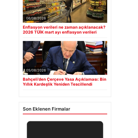
06/08/2026
Enflasyon verileri ne zaman açıklanacak?
2026 TÜİK mart ayı enflasyon verileri
05/08/2026
Bahçeli’den Çerçeve Yasa Açıklaması: Bin
Yıllık Kardeşlik Yeniden Tescillendi
Son Eklenen Firmalar