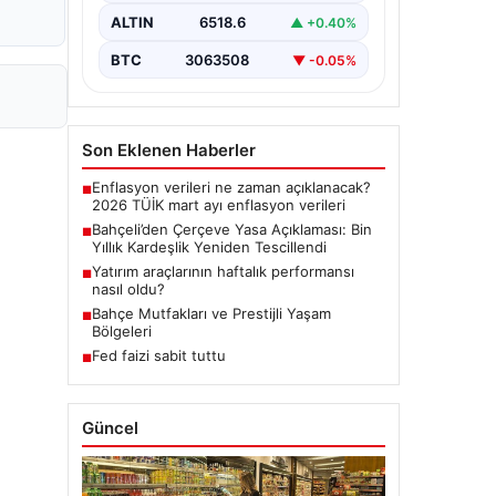
dönemde üzerinde çalışılan ve
ALTIN
6518.6
▲ +0.40%
imzalanan…
BTC
3063508
▼ -0.05%
Son Eklenen Haberler
Enflasyon verileri ne zaman açıklanacak?
■
2026 TÜİK mart ayı enflasyon verileri
Bahçeli’den Çerçeve Yasa Açıklaması: Bin
■
Yıllık Kardeşlik Yeniden Tescillendi
Yatırım araçlarının haftalık performansı
■
nasıl oldu?
Bahçe Mutfakları ve Prestijli Yaşam
■
Bölgeleri
Fed faizi sabit tuttu
■
Güncel