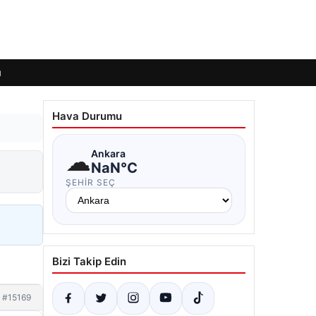
ı
Hava Durumu
☁
Ankara
NaN°C
ŞEHIR SEÇ
Bizi Takip Edin
#15169