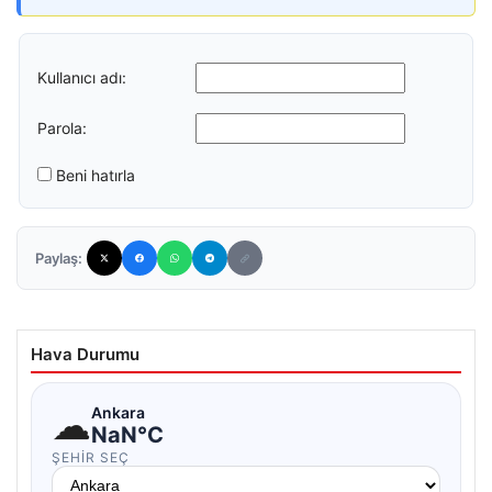
Kullanıcı adı:
Parola:
Beni hatırla
Paylaş:
Hava Durumu
☁
Ankara
NaN°C
ŞEHIR SEÇ