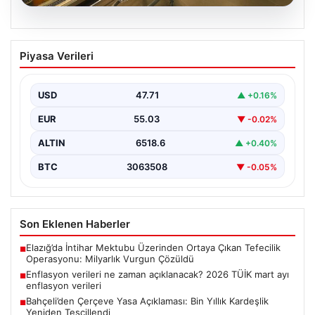
06.08.2026
Enflasyon verileri ne zaman
Piyasa Verileri
açıklanacak? 2026 TÜİK mart ayı
enflasyon verileri
USD
47.71
▲ +0.16%
{"title": "Enflasyon Verilerinin Açıklanma Zamanı ve
2026 Mart Ayı Enflasyon Tahminleri", "content":
EUR
55.03
▼ -0.02%
"Türkiye İstatistik…
ALTIN
6518.6
▲ +0.40%
BTC
3063508
▼ -0.05%
Son Eklenen Haberler
Elazığ’da İntihar Mektubu Üzerinden Ortaya Çıkan Tefecilik
■
Operasyonu: Milyarlık Vurgun Çözüldü
Enflasyon verileri ne zaman açıklanacak? 2026 TÜİK mart ayı
■
enflasyon verileri
Bahçeli’den Çerçeve Yasa Açıklaması: Bin Yıllık Kardeşlik
■
Yeniden Tescillendi