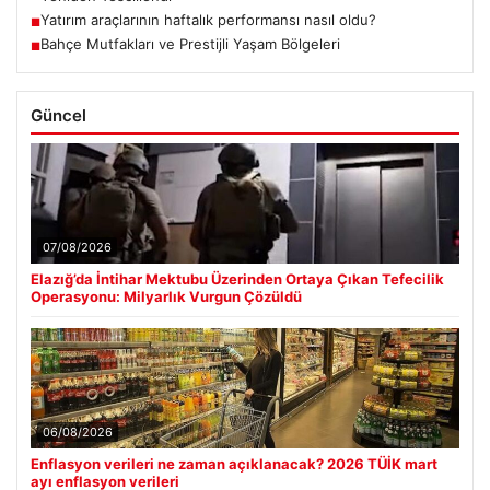
Yatırım araçlarının haftalık performansı nasıl oldu?
■
Bahçe Mutfakları ve Prestijli Yaşam Bölgeleri
■
Güncel
07/08/2026
Elazığ’da İntihar Mektubu Üzerinden Ortaya Çıkan Tefecilik
Operasyonu: Milyarlık Vurgun Çözüldü
06/08/2026
Enflasyon verileri ne zaman açıklanacak? 2026 TÜİK mart
ayı enflasyon verileri