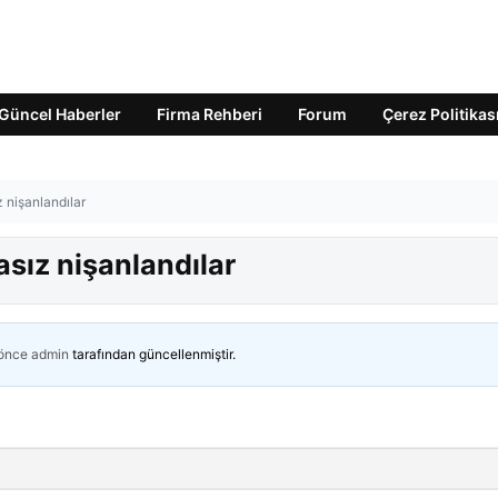
Güncel Haberler
Firma Rehberi
Forum
Çerez Politikas
z nişanlandılar
asız nişanlandılar
 önce
admin
tarafından güncellenmiştir.