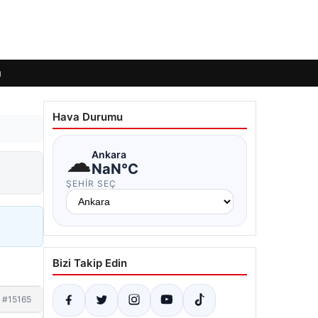
ı
Hava Durumu
☁
Ankara
NaN°C
ŞEHIR SEÇ
Bizi Takip Edin
#15165