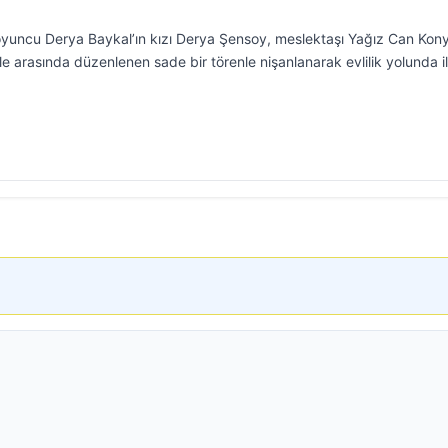
oyuncu Derya Baykal’ın kızı Derya Şensoy, meslektaşı Yağız Can Konya
t, aile arasında düzenlenen sade bir törenle nişanlanarak evlilik yolunda i