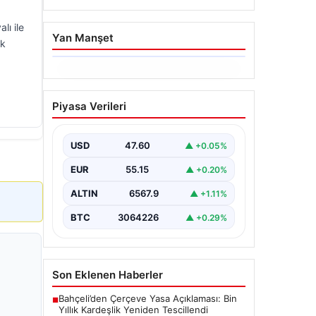
lı ile
Yan Manşet
lk
05.08.2026
Yatırım araçlarının haftalık
Piyasa Verileri
performansı nasıl oldu?
{"title": "Yatırım Araçlarının Haftalık
Performans Analizi", "content": "Bir
USD
47.60
▲ +0.05%
haftalık zaman diliminde finans
piyasalarında hareketlilik…
EUR
55.15
▲ +0.20%
ALTIN
6567.9
▲ +1.11%
BTC
3064226
▲ +0.29%
Son Eklenen Haberler
Bahçeli’den Çerçeve Yasa Açıklaması: Bin
■
Yıllık Kardeşlik Yeniden Tescillendi