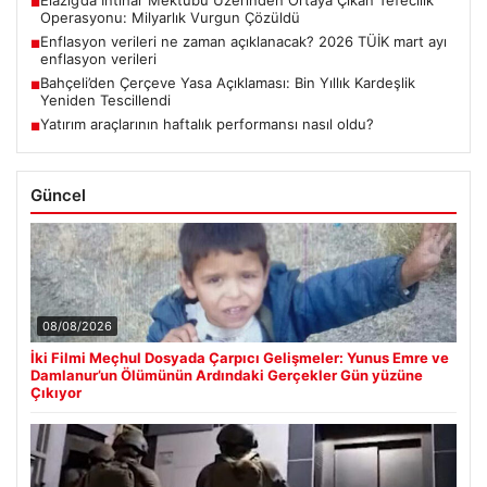
■
Operasyonu: Milyarlık Vurgun Çözüldü
Enflasyon verileri ne zaman açıklanacak? 2026 TÜİK mart ayı
■
enflasyon verileri
Bahçeli’den Çerçeve Yasa Açıklaması: Bin Yıllık Kardeşlik
■
Yeniden Tescillendi
Yatırım araçlarının haftalık performansı nasıl oldu?
■
Güncel
08/08/2026
İki Filmi Meçhul Dosyada Çarpıcı Gelişmeler: Yunus Emre ve
Damlanur’un Ölümünün Ardındaki Gerçekler Gün yüzüne
Çıkıyor