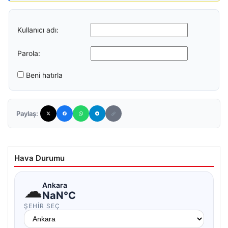
Kullanıcı adı:
Parola:
Beni hatırla
Paylaş:
Hava Durumu
☁
Ankara
NaN°C
ŞEHIR SEÇ