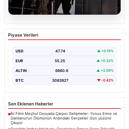
07.08.2026
Elazığ’da İntihar Mektubu Üzerinden
Piyasa Verileri
Ortaya Çıkan Tefecilik Operasyonu:
Milyarlık Vurgun Çözüldü
USD
47.74
▲ +0.18%
Elazığ'da tefecilere borçlandığı iddiasıyla yaşamına son
veren bir kişinin geride bıraktığı intihar mektubu,
EUR
55.25
▲ +0.32%
büyük…
ALTIN
6660.6
▲ +2.59%
BTC
3083927
▼ -0.42%
Son Eklenen Haberler
İki Filmi Meçhul Dosyada Çarpıcı Gelişmeler: Yunus Emre ve
■
Damlanur’un Ölümünün Ardındaki Gerçekler Gün yüzüne
Çıkıyor
Elazığ’da İntihar Mektubu Üzerinden Ortaya Çıkan Tefecilik