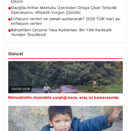
Çıkıyor
Elazığ’da İntihar Mektubu Üzerinden Ortaya Çıkan Tefecilik
■
Operasyonu: Milyarlık Vurgun Çözüldü
Enflasyon verileri ne zaman açıklanacak? 2026 TÜİK mart ayı
■
enflasyon verileri
Bahçeli’den Çerçeve Yasa Açıklaması: Bin Yıllık Kardeşlik
■
Yeniden Tescillendi
Güncel
09/08/2026
Motosikletin otomobile çarptığı kaza, araç içi kamerasında