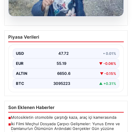
08.08.2026
İki Filmi Meçhul Dosyada Çarpıcı
Piyasa Verileri
Gelişmeler: Yunus Emre ve Damlanur’un
Ölümünün Ardındaki Gerçekler Gün
yüzüne Çıkıyor
USD
47.72
• 0.01%
Adalet Bakanlığı bünyesinde faaliyet gösteren faili
EUR
55.19
▼ -0.06%
meçhul suçları araştırma departmanı, uzun süredir
çözülemeyen iki…
ALTIN
6650.6
▼ -0.15%
BTC
3095223
▲ +0.31%
Son Eklenen Haberler
Motosikletin otomobile çarptığı kaza, araç içi kamerasında
■
İki Filmi Meçhul Dosyada Çarpıcı Gelişmeler: Yunus Emre ve
■
Damlanur’un Ölümünün Ardındaki Gerçekler Gün yüzüne