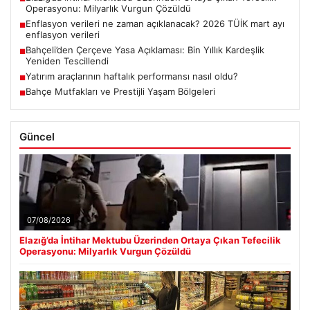
Operasyonu: Milyarlık Vurgun Çözüldü
Enflasyon verileri ne zaman açıklanacak? 2026 TÜİK mart ayı
■
enflasyon verileri
Bahçeli’den Çerçeve Yasa Açıklaması: Bin Yıllık Kardeşlik
■
Yeniden Tescillendi
Yatırım araçlarının haftalık performansı nasıl oldu?
■
Bahçe Mutfakları ve Prestijli Yaşam Bölgeleri
■
Güncel
07/08/2026
Elazığ’da İntihar Mektubu Üzerinden Ortaya Çıkan Tefecilik
Operasyonu: Milyarlık Vurgun Çözüldü