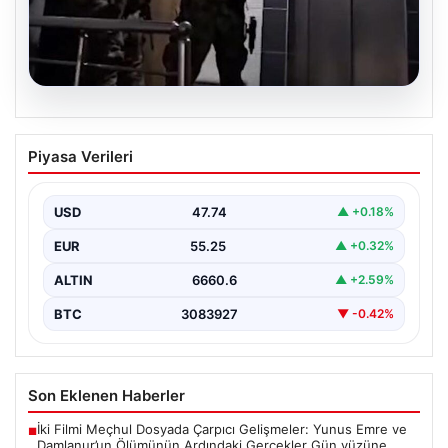
07.08.2026
Elazığ’da İntihar Mektubu Üzerinden
Piyasa Verileri
Ortaya Çıkan Tefecilik Operasyonu:
Milyarlık Vurgun Çözüldü
USD
47.74
▲ +0.18%
Elazığ'da tefecilere borçlandığı iddiasıyla yaşamına son
veren bir kişinin geride bıraktığı intihar mektubu,
EUR
55.25
▲ +0.32%
büyük…
ALTIN
6660.6
▲ +2.59%
BTC
3083927
▼ -0.42%
Son Eklenen Haberler
İki Filmi Meçhul Dosyada Çarpıcı Gelişmeler: Yunus Emre ve
■
Damlanur’un Ölümünün Ardındaki Gerçekler Gün yüzüne