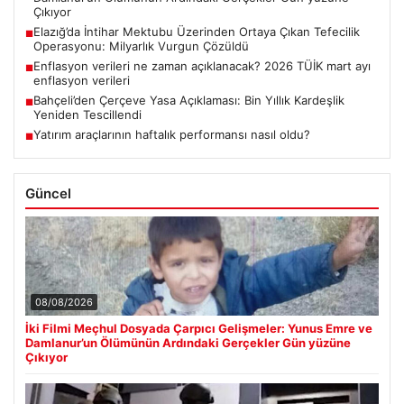
Çıkıyor
Elazığ’da İntihar Mektubu Üzerinden Ortaya Çıkan Tefecilik
■
Operasyonu: Milyarlık Vurgun Çözüldü
Enflasyon verileri ne zaman açıklanacak? 2026 TÜİK mart ayı
■
enflasyon verileri
Bahçeli’den Çerçeve Yasa Açıklaması: Bin Yıllık Kardeşlik
■
Yeniden Tescillendi
Yatırım araçlarının haftalık performansı nasıl oldu?
■
Güncel
08/08/2026
İki Filmi Meçhul Dosyada Çarpıcı Gelişmeler: Yunus Emre ve
Damlanur’un Ölümünün Ardındaki Gerçekler Gün yüzüne
Çıkıyor